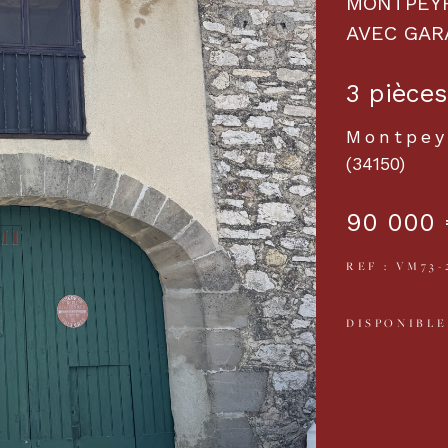
MONTPEYR
AVEC GAR
3 pièces
Montpey
(34150)
90 000 
REF : VM73-
DISPONIBLE