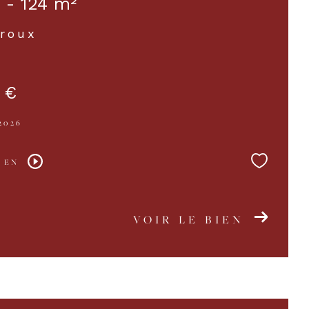
 - 124 m²
roux
 €
2026
 EN
VOIR LE BIEN