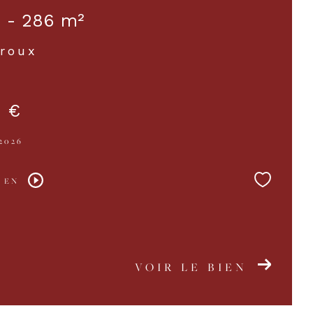
s - 286 m²
roux
 €
2026
 EN
VOIR LE BIEN