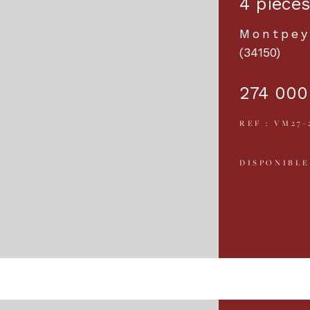
4 pièces
Montpey
(34150)
274 000
REF : VM27-
DISPONIBLE