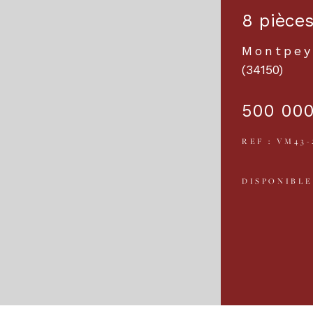
8 pièce
Montpey
(34150)
500 000
REF : VM43-
DISPONIBLE