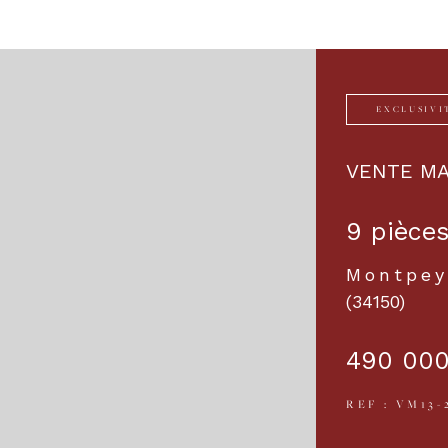
EXCLUSIVI
VENTE MA
9 pièces
Montpey
(34150)
490 000
REF : VM13-