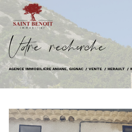
V
o
r
e
r
e
c
e
c
e
AGENCE IMMOBILIÈRE ANIANE, GIGNAC
VENTE
HERAULT
Terrain
Propriete
Maison