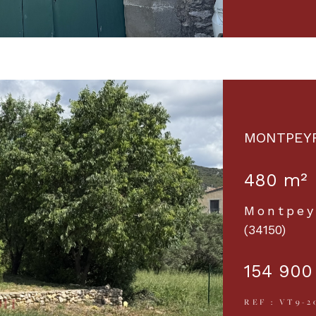
MONTPEYR
480 m²
Montpey
(34150)
154 900
REF : VT9-2