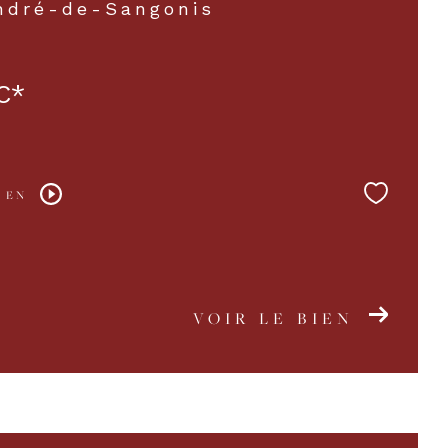
ndré-de-Sangonis
C*
 EN
VOIR LE BIEN