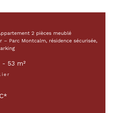
 Appartement 2 pièces meublé
r – Parc Montcalm, résidence sécurisée,
parking
 - 53 m²
lier
C*