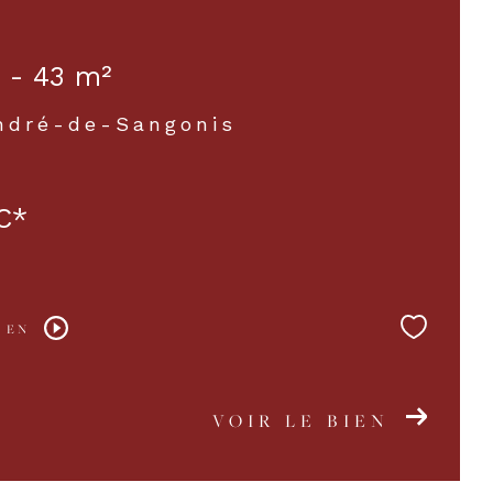
 - 43 m²
ndré-de-Sangonis
C*
 EN
VOIR LE BIEN