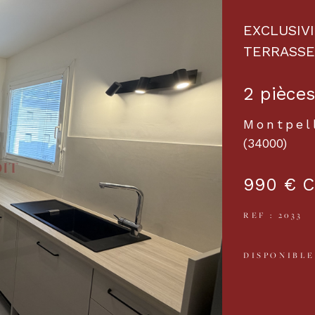
EXCLUSIV
TERRASSE
2 pièces
Montpel
(34000)
990 €
C
REF : 2033
DISPONIBLE