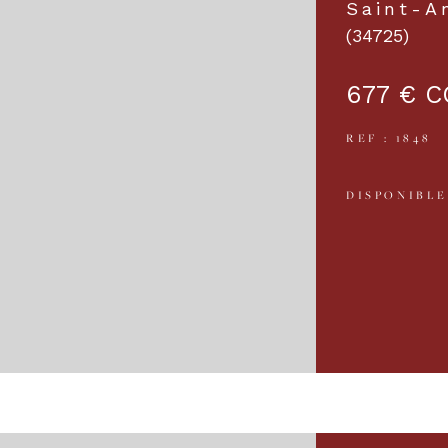
Saint-A
(34725)
677 €
C
REF : 1848
DISPONIBLE