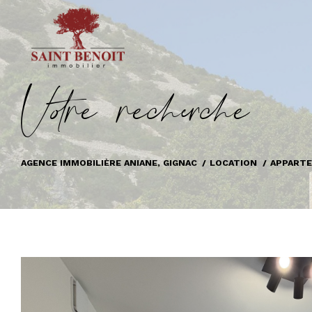
V
o
r
e
r
e
c
e
c
e
AGENCE IMMOBILIÈRE ANIANE, GIGNAC
LOCATION
APPART
Hérault