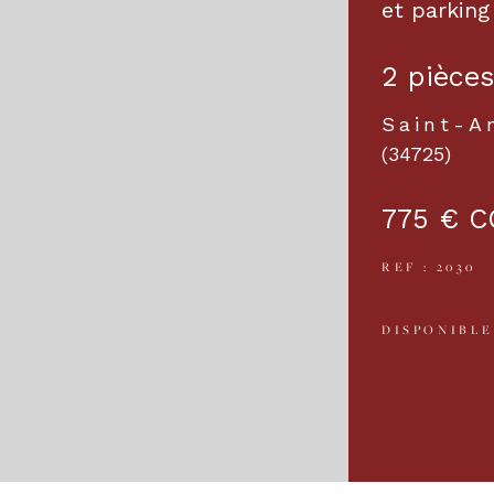
et parking
2 pièces
Saint-A
(34725)
775 €
C
REF : 2030
DISPONIBLE