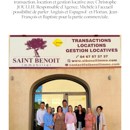
transaction, location et gestion locative avec Christophe
JOULLIE Responsable d'Agence, Michèle à l'accueil
(possibilité de parler Anglais et Espagnol) et Florian, Jean-
François et Baptiste pour la partie commerciale.
COUPS DE COEUR
EXCLUSIVITÉS
NOUVEAUTÉS
RECHERCHER