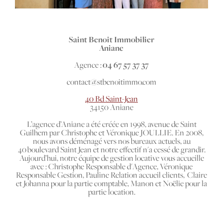
Saint Benoit Immobilier
Aniane
Agence :
04 67 57 37 37
contact@stbenoitimmo.com
40 Bd Saint-Jean
34150 Aniane
L’agence d’Aniane a été créée en 1998, avenue de Saint
Guilhem par Christophe et Véronique JOULLIE. En 2008,
nous avons déménagé vers nos bureaux actuels, au
40 boulevard Saint Jean et notre effectif n'a cessé de grandir.
Aujourd’hui, notre équipe de gestion locative vous accueille
avec : Christophe Responsable d'Agence, Véronique
Responsable Gestion, Pauline Relation accueil clients, Claire
et Johanna pour la partie comptable, Manon et Noëlie pour la
partie location.