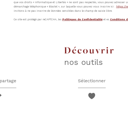
que vos droits « Informatique et Libertés » ne sont pas respectés, vous pouvez adresser u
démarchage téléphonique « Bloctel », sur laquelle vous pouvez vous inscrire ici :
https://w
invitons à ne pas inscrire de Données sensibles dans le champ de saisie libre.
Ce site est protégé par reCAPTCHA, les
Politiques de Confidentialité
et es
Conditions d'
découvrir
nos outils
partage
Sélectionner