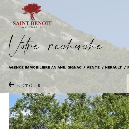
V
o
r
e
r
e
c
e
c
e
AGENCE IMMOBILIÈRE ANIANE, GIGNAC
VENTE
HERAULT
RETOUR