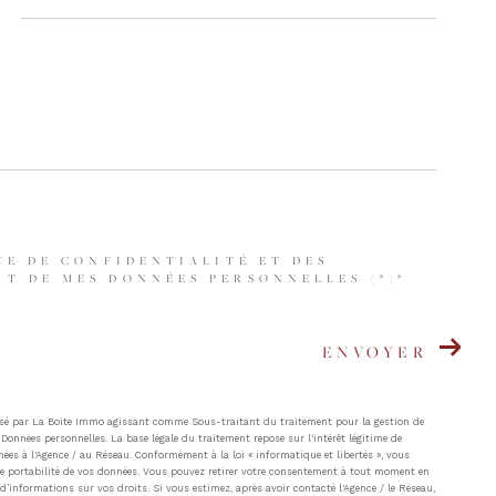
UE DE CONFIDENTIALITÉ ET DES
T DE MES DONNÉES PERSONNELLES (*)*
ENVOYER
atisé par La Boite Immo agissant comme Sous-traitant du traitement pour la gestion de
Données personnelles. La base légale du traitement repose sur l'intérêt légitime de
ées à l'Agence / au Réseau. Conformément à la loi « informatique et libertés », vous
t de portabilité de vos données. Vous pouvez retirer votre consentement à tout moment en
’informations sur vos droits. Si vous estimez, après avoir contacté l'Agence / le Réseau,