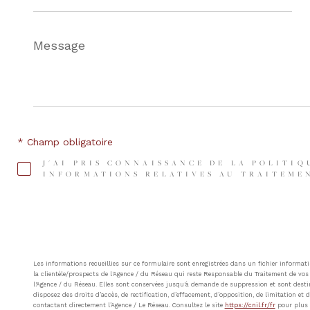
Message
*
* Champ obligatoire
J'AI PRIS CONNAISSANCE DE LA POLITIQ
INFORMATIONS RELATIVES AU TRAITEMEN
Les informations recueillies sur ce formulaire sont enregistrées dans un fichier inform
la clientèle/prospects de l'Agence / du Réseau qui reste Responsable du Traitement de vos 
l'Agence / du Réseau. Elles sont conservées jusqu'à demande de suppression et sont destin
disposez des droits d’accès, de rectification, d’effacement, d’opposition, de limitation e
contactant directement l’Agence / Le Réseau. Consultez le site
https://cnil.fr/fr
pour plus d