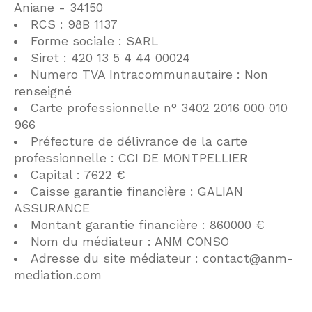
Aniane - 34150
RCS : 98B 1137
Budget
Budget
Forme sociale : SARL
Siret : 420 13 5 4 44 00024
Numero TVA Intracommunautaire : Non
Surface
Surface
renseigné
Carte professionnelle n° 3402 2016 000 010
Pièces
966
Pièces
Préfecture de délivrance de la carte
professionnelle : CCI DE MONTPELLIER
Référence
Capital : 7622 €
Caisse garantie financière : GALIAN
ASSURANCE
Montant garantie financière : 860000 €
AFFINER LES CRITÈRES
Nom du médiateur : ANM CONSO
Adresse du site médiateur : contact@anm-
TERRASSE
PARKING
PISCINE
mediation.com
FILTRER PAR