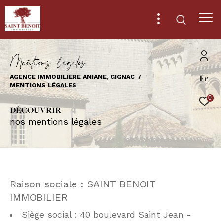
M
e
n
t
i
o
s
l
é
g
a
e
Fr
AGENCE IMMOBILIÈRE ANIANE, GIGNAC
Effectuer une recherche
MENTIONS LÉGALES
et trouver le bien qui correspond à vos
0
critères
DÉCOUVRIR
nos mentions légales
Type
d'offre
Vente
Type
de
Type de bien
Raison sociale : SAINT BENOIT
bien
IMMOBILIER
Ville
Siège social : 40 boulevard Saint Jean -