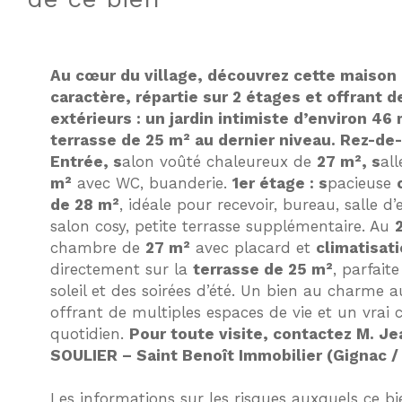
Au cœur du village, découvrez cette maison 
caractère, répartie sur 2 étages et offrant 
extérieurs : un jardin intimiste d’environ 46
terrasse de 25 m² au dernier niveau. Rez-de
Entrée, s
alon voûté chaleureux de
27 m², s
al
m²
avec WC, buanderie.
1er étage : s
pacieuse
de 28 m²
, idéale pour recevoir, bureau, salle d
salon cosy, petite terrasse supplémentaire. Au
chambre de
27 m²
avec placard et
climatisat
directement sur la
terrasse de 25 m²
, parfait
soleil et des soirées d’été. Un bien au charme 
offrant de multiples espaces de vie et un vrai 
quotidien.
Pour toute visite, contactez M. Je
SOULIER – Saint Benoît Immobilier (Gignac /
Les informations sur les risques auxquels ce bi