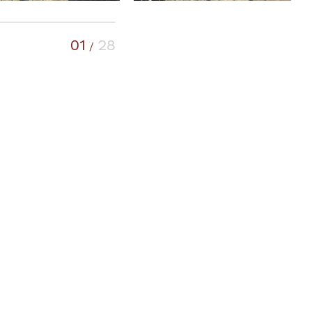
01
28
/