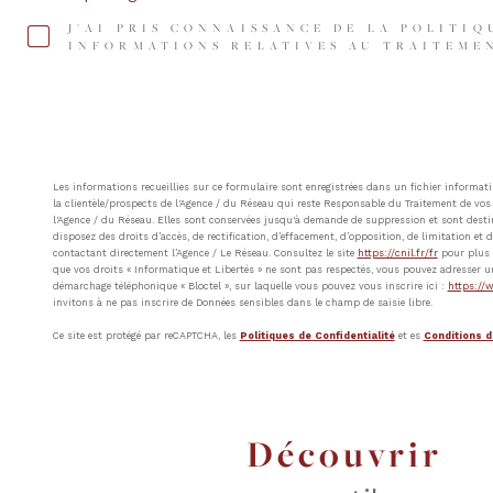
J'AI PRIS CONNAISSANCE DE LA POLITIQ
INFORMATIONS RELATIVES AU TRAITEMEN
Les informations recueillies sur ce formulaire sont enregistrées dans un fichier inform
la clientèle/prospects de l'Agence / du Réseau qui reste Responsable du Traitement de vos 
l'Agence / du Réseau. Elles sont conservées jusqu'à demande de suppression et sont destin
disposez des droits d’accès, de rectification, d’effacement, d’opposition, de limitation e
contactant directement l’Agence / Le Réseau. Consultez le site
https://cnil.fr/fr
pour plus d
que vos droits « Informatique et Libertés » ne sont pas respectés, vous pouvez adresser u
démarchage téléphonique « Bloctel », sur laquelle vous pouvez vous inscrire ici :
https://w
invitons à ne pas inscrire de Données sensibles dans le champ de saisie libre.
Ce site est protégé par reCAPTCHA, les
Politiques de Confidentialité
et es
Conditions d'
découvrir