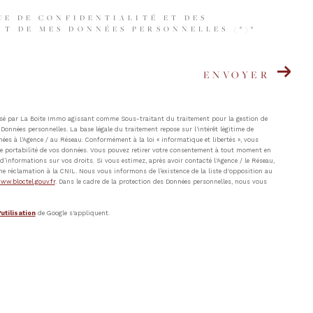
UE DE CONFIDENTIALITÉ ET DES
T DE MES DONNÉES PERSONNELLES (*)*
ENVOYER
atisé par La Boite Immo agissant comme Sous-traitant du traitement pour la gestion de
Données personnelles. La base légale du traitement repose sur l'intérêt légitime de
ées à l'Agence / au Réseau. Conformément à la loi « informatique et libertés », vous
t de portabilité de vos données. Vous pouvez retirer votre consentement à tout moment en
’informations sur vos droits. Si vous estimez, après avoir contacté l'Agence / le Réseau,
ne réclamation à la CNIL. Nous vous informons de l’existence de la liste d'opposition au
ww.bloctel.gouv.fr
. Dans le cadre de la protection des Données personnelles, nous vous
utilisation
de Google s'appliquent.