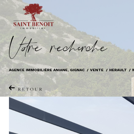
V
o
r
e
r
e
c
e
c
e
AGENCE IMMOBILIÈRE ANIANE, GIGNAC
VENTE
HERAULT
RETOUR