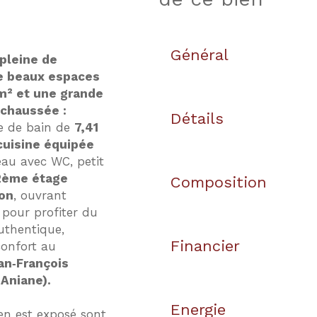
Général
pleine de
de beaux espaces
 m² et une grande
-chaussée :
Détails
le de bain de
7,41
cuisine équipée
’eau avec WC, petit
2ème étage
Composition
ion
, ouvrant
e pour profiter du
authentique,
Financier
confort au
an‑François
 Aniane).
Energie
en est exposé sont