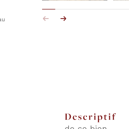
au
descriptif
de ce bien