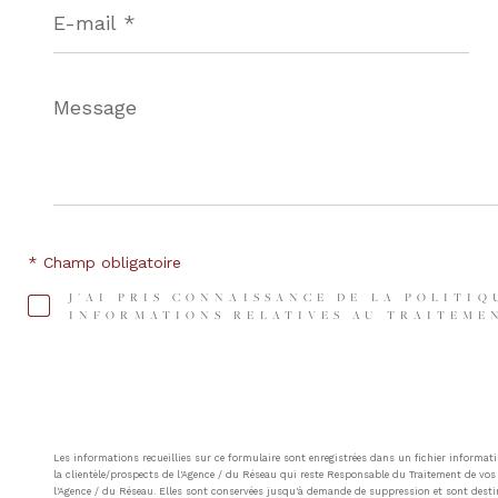
mail
*
Message
*
* Champ obligatoire
J'AI PRIS CONNAISSANCE DE LA POLITIQ
INFORMATIONS RELATIVES AU TRAITEMEN
Les informations recueillies sur ce formulaire sont enregistrées dans un fichier inform
la clientèle/prospects de l'Agence / du Réseau qui reste Responsable du Traitement de vos 
l'Agence / du Réseau. Elles sont conservées jusqu'à demande de suppression et sont destin