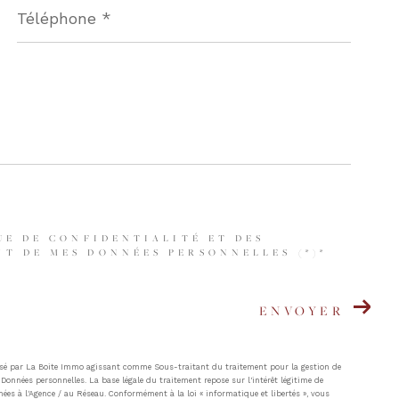
*
UE DE CONFIDENTIALITÉ ET DES
T DE MES DONNÉES PERSONNELLES (*)*
ENVOYER
atisé par La Boite Immo agissant comme Sous-traitant du traitement pour la gestion de
Données personnelles. La base légale du traitement repose sur l'intérêt légitime de
ées à l'Agence / au Réseau. Conformément à la loi « informatique et libertés », vous