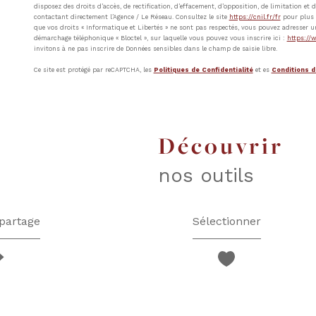
disposez des droits d’accès, de rectification, d’effacement, d’opposition, de limitation e
contactant directement l’Agence / Le Réseau. Consultez le site
https://cnil.fr/fr
pour plus d
que vos droits « Informatique et Libertés » ne sont pas respectés, vous pouvez adresser u
démarchage téléphonique « Bloctel », sur laquelle vous pouvez vous inscrire ici :
https://w
invitons à ne pas inscrire de Données sensibles dans le champ de saisie libre.
Ce site est protégé par reCAPTCHA, les
Politiques de Confidentialité
et es
Conditions d'
découvrir
nos outils
partage
Sélectionner