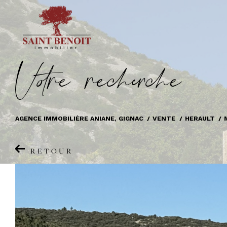
V
o
r
e
r
e
c
e
c
e
AGENCE IMMOBILIÈRE ANIANE, GIGNAC
VENTE
HERAULT
RETOUR