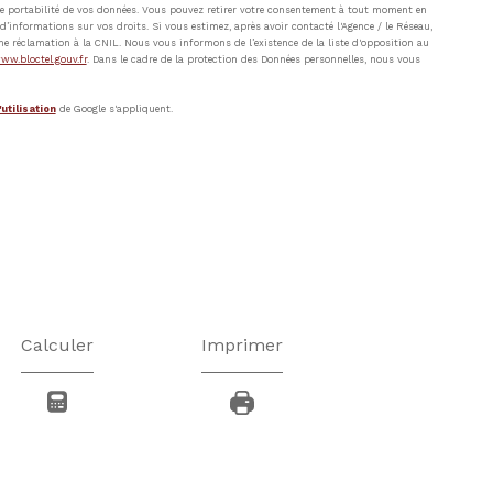
t de portabilité de vos données. Vous pouvez retirer votre consentement à tout moment en
’informations sur vos droits. Si vous estimez, après avoir contacté l'Agence / le Réseau,
ne réclamation à la CNIL. Nous vous informons de l’existence de la liste d'opposition au
ww.bloctel.gouv.fr
. Dans le cadre de la protection des Données personnelles, nous vous
utilisation
de Google s'appliquent.
Calculer
Imprimer