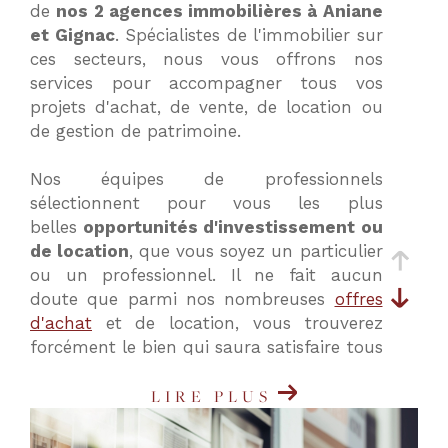
de
nos 2 agences immobilières à Aniane
critères
et Gignac
. Spécialistes de l'immobilier sur
ces secteurs, nous vous offrons nos
services pour accompagner tous vos
projets d'achat, de vente, de location ou
de gestion de patrimoine.
Nos équipes de professionnels
sélectionnent pour vous les plus
belles
opportunités d'investissement ou
de location
, que vous soyez un particulier
ou un professionnel. Il ne fait aucun
doute que parmi nos nombreuses
offres
d'achat
et de location, vous trouverez
forcément le bien qui saura satisfaire tous
vos critères et vos besoins.
LIRE PLUS
Nos agences immobilières à Aniane
(34150) et Gignac (34150) vous proposent