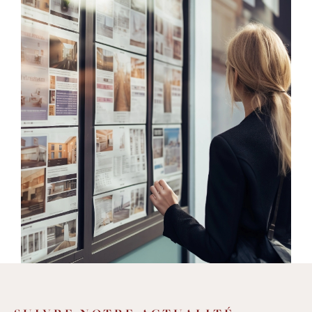
une
sélection de biens de qualité
et variés
: de la villa avec piscine, à la grande
maison de village, de l'immeuble en cœur
de village à l'appartement avec terrasse,
mais aussi des studios, des terrains, des
murs commerciaux, des parkings et des
garages, et beaucoup d'autres
opportunités
d'achat et de location sur
un secteur entre Montpellier et
Lodève
. Nous offrons également des
services
d'estimation
pour vous aider à
déterminer la valeur de votre bien
immobilier avec précision et fiabilité.