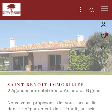
0
Effectuer
Type
d'offre
Fr
Vente
une
recherche
Type
de
Type de bien
et
bien
trouver
Ville
le
SAINT BENOIT IMMOBILIER
bien
2 Agences immobilières à Aniane et Gignac
qui
RECHERCHER
correspond
Nous vous proposons de vous accueillir
à
dans le département de l'Hérault, au sein
vos