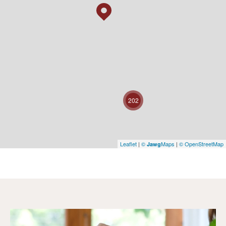
202
Leaflet
|
©
Maps
|
© OpenStreetMap
Jawg