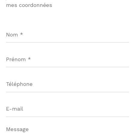
mes coordonnées
Budget
Budget
Nom
Surface
*
Surface
Pièces
Prénom
*
Pièces
Référence
Téléphone
AFFINER LES CRITÈRES
E-
mail
TERRASSE
PARKING
PISCINE
Message
FILTRER PAR
*