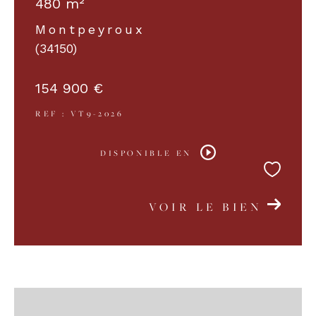
480 m²
Montpeyroux
COUPS DE COEUR
EXCLUSIVITÉS
(34150)
154 900 €
NOUVEAUTÉS
REF : VT9-2026
RECHERCHER
DISPONIBLE EN
VOIR LE BIEN