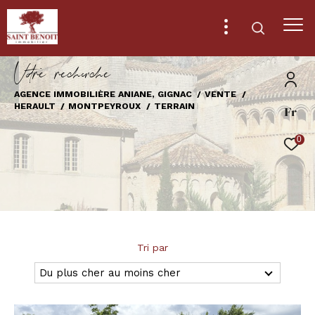
V
o
r
e
r
e
c
e
c
e
AGENCE IMMOBILIÈRE ANIANE, GIGNAC
VENTE
HERAULT
MONTPEYROUX
TERRAIN
Fr
Effectuer une recherche
et trouver le bien qui correspond à vos
0
critères
Type
d'offre
Vente
Type
Tri par
de
Type de bien
bien
Du plus cher au moins cher
Ville