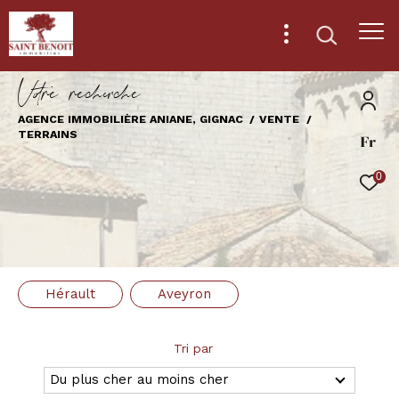
V
o
r
e
r
e
c
e
c
e
AGENCE IMMOBILIÈRE ANIANE, GIGNAC
VENTE
TERRAINS
Fr
Effectuer une recherche
et trouver le bien qui correspond à vos
0
critères
Type
d'offre
Vente
Hérault
Aveyron
Type
de
Type de bien
bien
Tri par
Ville
Du plus cher au moins cher