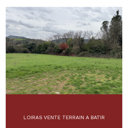
Budget
Budget
Surface
Surface
Pièces
Pièces
Référence
AFFINER LES CRITÈRES
TERRASSE
PARKING
PISCINE
LOIRAS VENTE TERRAIN A BATIR
FILTRER PAR