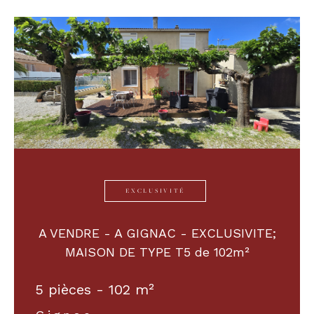
Budget
Budget
Surface
Surface
Pièces
Pièces
Référence
EXCLUSIVITÉ
A VENDRE - A GIGNAC - EXCLUSIVITE;
AFFINER LES CRITÈRES
MAISON DE TYPE T5 de 102m²
TERRASSE
PARKING
PISCINE
5 pièces - 102 m²
FILTRER PAR