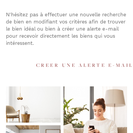
Budget
N'hésitez pas à effectuer une nouvelle recherche
Budget
de bien en modifiant vos critères afin de trouver
le bien idéal ou bien à créer une alerte e-mail
Surface
pour recevoir directement les biens qui vous
Surface
intéressent.
Pièces
Pièces
CREER UNE ALERTE E-MAI
Référence
AFFINER LES CRITÈRES
TERRASSE
PARKING
PISCINE
FILTRER PAR