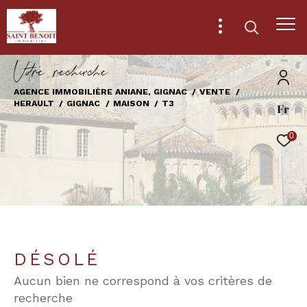
V
o
r
e
r
e
c
e
c
e
AGENCE IMMOBILIÈRE ANIANE, GIGNAC
VENTE
HERAULT
GIGNAC
MAISON
T3
Fr
Effectuer une recherche
et trouver le bien qui correspond à vos
0
critères
Type
d'offre
Vente
Type
de
Type de bien
DÉSOLÉ
bien
Aucun bien ne correspond à vos critères de
Ville
recherche