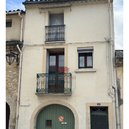
Budget
Budget
Surface
Surface
Pièces
Pièces
Référence
AFFINER LES CRITÈRES
TERRASSE
PARKING
PISCINE
FILTRER PAR