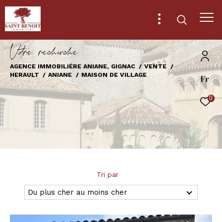
V
o
r
e
r
e
c
e
c
e
AGENCE IMMOBILIÈRE ANIANE, GIGNAC
VENTE
HERAULT
ANIANE
MAISON DE VILLAGE
Fr
Effectuer une recherche
et trouver le bien qui correspond à vos
0
critères
Type
d'offre
Vente
Type
Tri par
de
Type de bien
bien
Du plus cher au moins cher
Ville