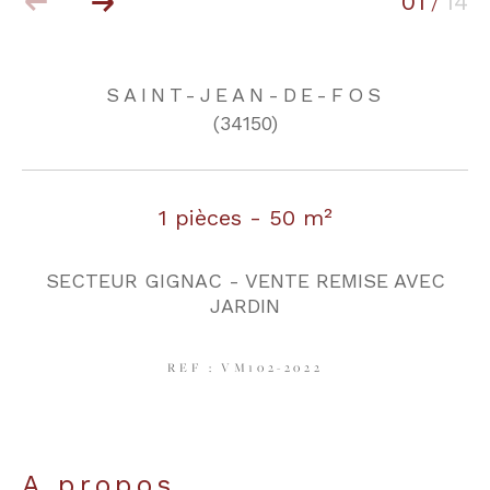
01
14
/
COUPS DE COEUR
EXCLUSIVITÉS
SAINT-JEAN-DE-FOS
(34150)
NOUVEAUTÉS
1 pièces - 50 m²
RECHERCHER
SECTEUR GIGNAC - VENTE REMISE AVEC
JARDIN
REF : VM102-2022
a propos