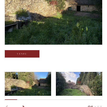
Budget
Budget
Surface
Surface
Pièces
Pièces
VENDU
Référence
AFFINER LES CRITÈRES
TERRASSE
PARKING
PISCINE
FILTRER PAR