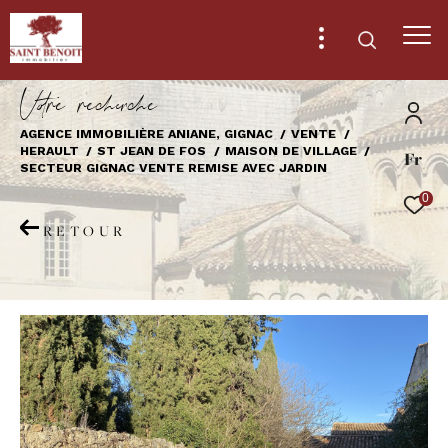
V
o
r
e
r
e
c
e
c
e
AGENCE IMMOBILIÈRE ANIANE, GIGNAC
VENTE
HERAULT
ST JEAN DE FOS
MAISON DE VILLAGE
Fr
Effectuer une recherche
SECTEUR GIGNAC VENTE REMISE AVEC JARDIN
et trouver le bien qui correspond à vos
0
critères
RETOUR
Type
d'offre
Vente
Type
de
Type de bien
bien
Ville