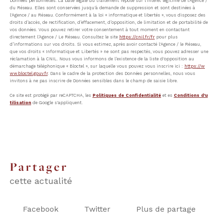
Données personnelles. La base légale du traitement repose sur l'intérêt légitime de l'Agence /
du Réseau. Elles sont conservées jusqu'à demande de suppression et sont destinées à
l'Agence / au Réseau. Conformément à la loi « informatique et libertés », vous disposez des
droits d’accès, de rectification, d’effacement, d’opposition, de limitation et de portabilité de
vos données. Vous pouvez retirer votre consentement à tout moment en contactant
directement l’Agence / Le Réseau. Consultez le site
https://cnil.fr/fr
pour plus
d’informations sur vos droits. Si vous estimez, après avoir contacté l'Agence / le Réseau,
que vos droits « Informatique et Libertés » ne sont pas respectés, vous pouvez adresser une
réclamation à la CNIL. Nous vous informons de l’existence de la liste d'opposition au
démarchage téléphonique « Bloctel », sur laquelle vous pouvez vous inscrire ici :
https://w
ww.bloctel.gouv.fr
. Dans le cadre de la protection des Données personnelles, nous vous
invitons à ne pas inscrire de Données sensibles dans le champ de saisie libre.
Ce site est protégé par reCAPTCHA, les
Politiques de Confidentialité
et es
Conditions d'u
tilisation
de Google s'appliquent.
partager
cette actualité
Facebook
Twitter
Plus de partage