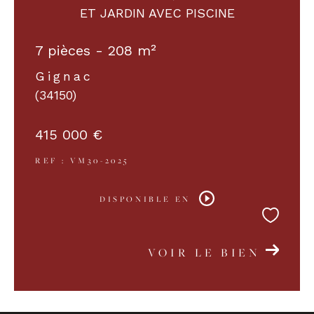
ET JARDIN AVEC PISCINE
COUPS DE COEUR
EXCLUSIVITÉS
7 pièces - 208 m²
Gignac
(34150)
NOUVEAUTÉS
415 000 €
RECHERCHER
REF : VM30-2025
DISPONIBLE EN
VOIR LE BIEN