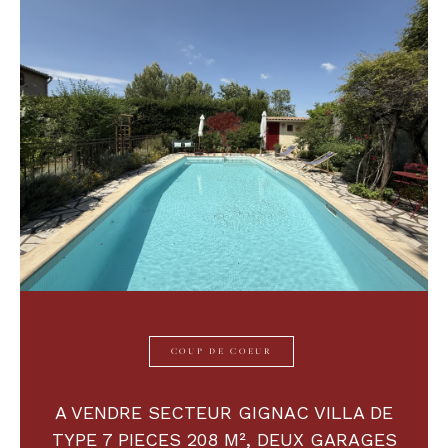
Budget
Budget
Surface
Surface
Pièces
Pièces
Référence
AFFINER LES CRITÈRES
COUP DE COEUR
TERRASSE
PARKING
PISCINE
A VENDRE SECTEUR GIGNAC VILLA DE
FILTRER PAR
TYPE 7 PIECES 208 M², DEUX GARAGES