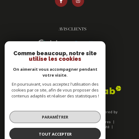
AVIS CLIENTS
Comme beaucoup, notre site
utilise les cookies
On aimerait vous accompagner pendant
votre visite.
ADHÉRENTS
En poursuivant, vous acceptez l'utilisation des
cookies par ce site, afin de vous proposer des
contenus adaptés et réaliser des statistiques !
© 2026 | Tous droits réservés | Traduction powered by
PARAMÉTRER
Google |
Plan du site
Mentions légales
Nos honoraires
Admin
Nos liens
Politique de confidentialité
Politique RGPD
Cookies
TOUT ACCEPTER