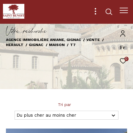
V
o
r
e
r
e
c
e
c
e
AGENCE IMMOBILIÈRE ANIANE, GIGNAC
VENTE
HERAULT
GIGNAC
MAISON
T7
Fr
Effectuer une recherche
et trouver le bien qui correspond à vos
0
critères
Type
d'offre
Vente
Type
Tri par
de
Type de bien
bien
Du plus cher au moins cher
Ville