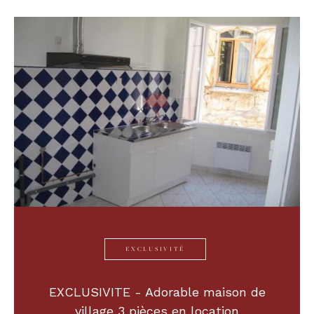
Budget
Budget
Surface
Surface
Pièces
Pièces
Référence
AFFINER LES CRITÈRES
EXCLUSIVITÉ
TERRASSE
PARKING
PISCINE
EXCLUSIVITE - Adorable maison de
FILTRER PAR
village 3 pièces en location