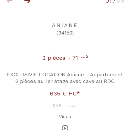
01
06
/
COUPS DE COEUR
EXCLUSIVITÉS
ANIANE
(34150)
NOUVEAUTÉS
2 pièces - 71 m²
RECHERCHER
EXCLUSIVIE LOCATION Aniane - Appartement
2 pièces au 1er étage avec cave au RDC
635 €
HC*
REF : 7527
Vidéo