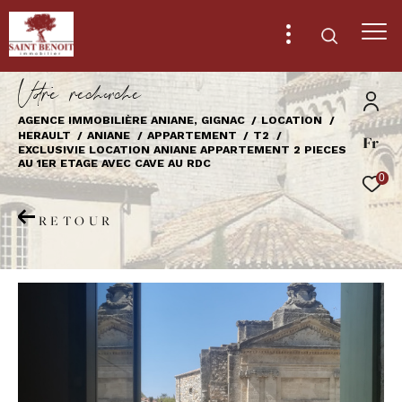
V
o
r
e
r
e
c
e
c
e
AGENCE IMMOBILIÈRE ANIANE, GIGNAC
LOCATION
HERAULT
ANIANE
APPARTEMENT
T2
Fr
Effectuer une recherche
EXCLUSIVIE LOCATION ANIANE APPARTEMENT 2 PIECES
AU 1ER ETAGE AVEC CAVE AU RDC
et trouver le bien qui correspond à vos
0
critères
RETOUR
Type
d'offre
Location
Type
de
Type de bien
bien
Ville