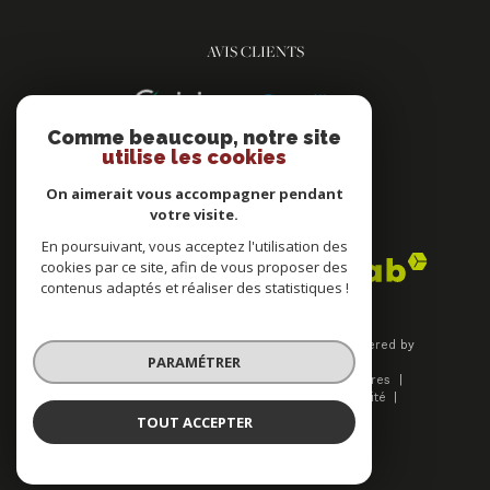
AVIS CLIENTS
Comme beaucoup, notre site
utilise les cookies
On aimerait vous accompagner pendant
votre visite.
ADHÉRENTS
En poursuivant, vous acceptez l'utilisation des
cookies par ce site, afin de vous proposer des
contenus adaptés et réaliser des statistiques !
© 2026 | Tous droits réservés | Traduction powered by
PARAMÉTRER
Google |
Plan du site
Mentions légales
Nos honoraires
Admin
Nos liens
Politique de confidentialité
Politique RGPD
Cookies
TOUT ACCEPTER