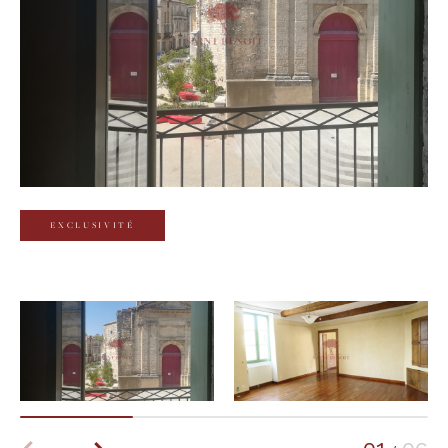
Budget
Budget
Surface
Surface
Pièces
Pièces
EXCLUSIVITÉ
Référence
AFFINER LES CRITÈRES
TERRASSE
PARKING
PISCINE
FILTRER PAR