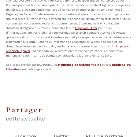
clientèle/prospects de l'Agence / du Réseau qui reste Responsable du Traitement de vos
Données personnelles. La base légale du traitement repose sur l'intérêt légitime de l'Agence /
du Réseau. Elles sont conservées jusqu'à demande de suppression et sont destinées à
l'Agence / au Réseau. Conformément à la loi « informatique et libertés », vous disposez des
droits d’accès, de rectification, d’effacement, d’opposition, de limitation et de portabilité de
vos données. Vous pouvez retirer votre consentement à tout moment en contactant
directement l’Agence / Le Réseau. Consultez le site
https://cnil.fr/fr
pour plus
d’informations sur vos droits. Si vous estimez, après avoir contacté l'Agence / le Réseau,
que vos droits « Informatique et Libertés » ne sont pas respectés, vous pouvez adresser une
réclamation à la CNIL. Nous vous informons de l’existence de la liste d'opposition au
démarchage téléphonique « Bloctel », sur laquelle vous pouvez vous inscrire ici :
https://w
ww.bloctel.gouv.fr
. Dans le cadre de la protection des Données personnelles, nous vous
invitons à ne pas inscrire de Données sensibles dans le champ de saisie libre.
Ce site est protégé par reCAPTCHA, les
Politiques de Confidentialité
et es
Conditions d'u
tilisation
de Google s'appliquent.
partager
cette actualité
Facebook
Twitter
Plus de partage