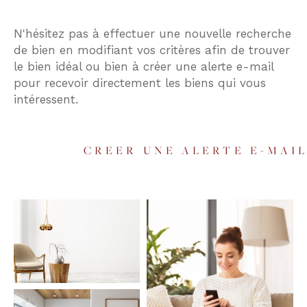
Budget
N'hésitez pas à effectuer une nouvelle recherche
Budget
de bien en modifiant vos critères afin de trouver
le bien idéal ou bien à créer une alerte e-mail
Surface
pour recevoir directement les biens qui vous
Surface
intéressent.
Pièces
Pièces
CREER UNE ALERTE E-MAI
Référence
AFFINER LES CRITÈRES
TERRASSE
PARKING
PISCINE
FILTRER PAR