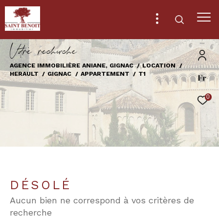
V
o
r
e
r
e
c
e
c
e
AGENCE IMMOBILIÈRE ANIANE, GIGNAC
LOCATION
HERAULT
GIGNAC
APPARTEMENT
T1
Fr
Effectuer une recherche
et trouver le bien qui correspond à vos
0
critères
Type
d'offre
Location
Type
de
Type de bien
DÉSOLÉ
bien
Aucun bien ne correspond à vos critères de
Ville
recherche