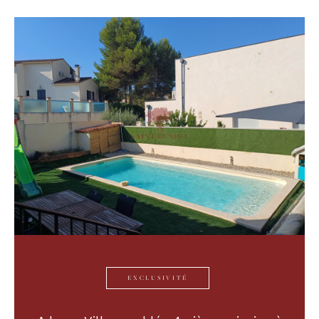
Budget
Budget
Surface
Surface
Pièces
Pièces
Référence
AFFINER LES CRITÈRES
TERRASSE
PARKING
PISCINE
EXCLUSIVITÉ
FILTRER PAR