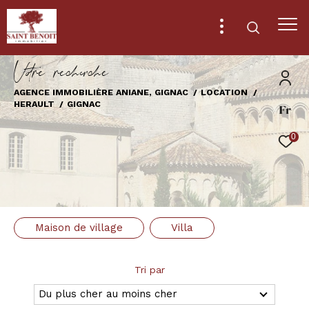
V
o
r
e
r
e
c
e
c
e
AGENCE IMMOBILIÈRE ANIANE, GIGNAC
LOCATION
HERAULT
GIGNAC
Fr
Effectuer une recherche
et trouver le bien qui correspond à vos
0
critères
Type
d'offre
Location
Maison de village
Villa
Type
de
Type de bien
bien
Tri par
Ville
Du plus cher au moins cher