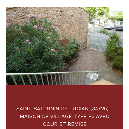
Budget
Budget
Surface
Surface
Pièces
Pièces
Référence
AFFINER LES CRITÈRES
SAINT SATURNIN DE LUCIAN (34725) -
TERRASSE
PARKING
PISCINE
MAISON DE VILLAGE TYPE F3 AVEC
COUR ET REMISE
FILTRER PAR