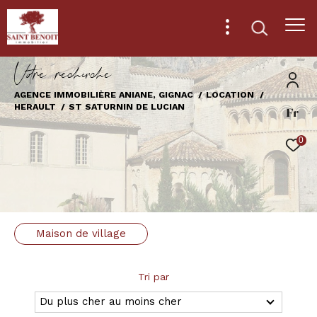
V
o
r
e
r
e
c
e
c
e
AGENCE IMMOBILIÈRE ANIANE, GIGNAC
LOCATION
HERAULT
ST SATURNIN DE LUCIAN
Fr
Effectuer une recherche
et trouver le bien qui correspond à vos
0
critères
Type
d'offre
Location
Maison de village
Type
de
Type de bien
bien
Tri par
Ville
Du plus cher au moins cher