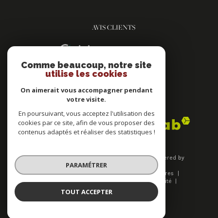
AVIS CLIENTS
Comme beaucoup, notre site
utilise les cookies
On aimerait vous accompagner pendant
votre visite.
ADHÉRENTS
En poursuivant, vous acceptez l'utilisation des
cookies par ce site, afin de vous proposer des
contenus adaptés et réaliser des statistiques !
© 2026 | Tous droits réservés | Traduction powered by
PARAMÉTRER
Google |
Plan du site
Mentions légales
Nos honoraires
Admin
Nos liens
Politique de confidentialité
Politique RGPD
Cookies
TOUT ACCEPTER