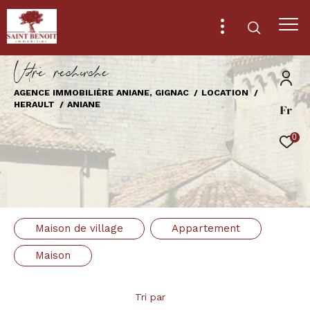
V
o
r
e
r
e
c
e
c
e
AGENCE IMMOBILIÈRE ANIANE, GIGNAC
LOCATION
HERAULT
ANIANE
Fr
Effectuer une recherche
et trouver le bien qui correspond à vos
0
critères
Type
d'offre
Location
Maison de village
Appartement
Type
de
Type de bien
Maison
bien
Ville
Tri par