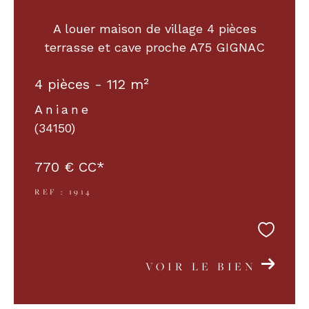
A louer maison de village 4 pièces
COUPS DE COEUR
EXCLUSIVITÉS
terrasse et cave proche A75 GIGNAC
4 pièces - 112 m²
NOUVEAUTÉS
Aniane
(34150)
RECHERCHER
770 €
CC*
REF : 1914
VOIR LE BIEN