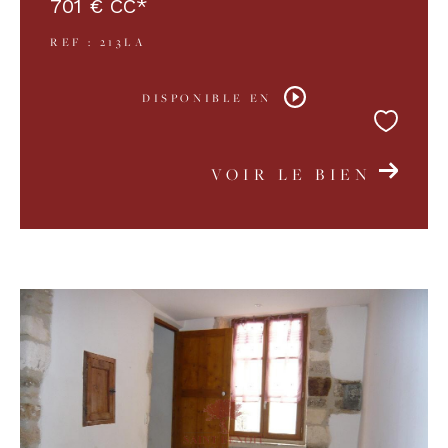
701 €
CC*
REF : 213LA
DISPONIBLE EN
VOIR LE BIEN