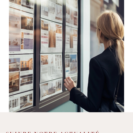
une
sélection de biens de qualité
et variés
: de la villa avec piscine, à la grande
maison de village, de l'immeuble en cœur
de village à l'appartement avec terrasse,
mais aussi des studios, des terrains, des
murs commerciaux, des parkings et des
garages, et beaucoup d'autres
opportunités
d'achat et de location sur
un secteur entre Montpellier et
Lodève
. Nous offrons également des
services
d'estimation
pour vous aider à
déterminer la valeur de votre bien
immobilier avec précision et fiabilité.