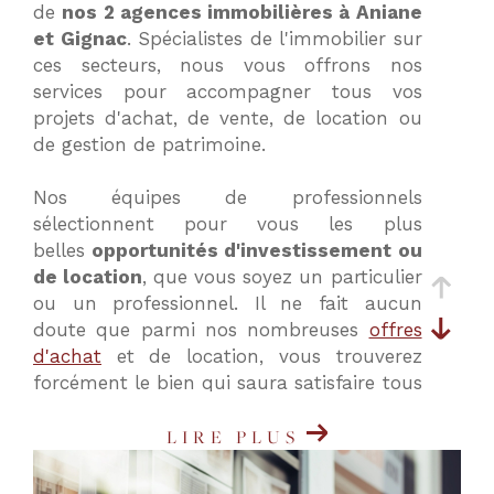
de
nos 2 agences immobilières à Aniane
critères
et Gignac
. Spécialistes de l'immobilier sur
ces secteurs, nous vous offrons nos
services pour accompagner tous vos
projets d'achat, de vente, de location ou
de gestion de patrimoine.
Nos équipes de professionnels
sélectionnent pour vous les plus
belles
opportunités d'investissement ou
de location
, que vous soyez un particulier
ou un professionnel. Il ne fait aucun
doute que parmi nos nombreuses
offres
d'achat
et de location, vous trouverez
forcément le bien qui saura satisfaire tous
vos critères et vos besoins.
LIRE PLUS
Nos agences immobilières à Aniane
(34150) et Gignac (34150) vous proposent