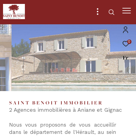
0
Effectuer
Type
d'offre
Fr
Vente
une
recherche
Type
de
Type de bien
et
bien
trouver
Ville
le
SAINT BENOIT IMMOBILIER
bien
2 Agences immobilières à Aniane et Gignac
qui
RECHERCHER
correspond
Nous vous proposons de vous accueillir
à
dans le département de l'Hérault, au sein
vos