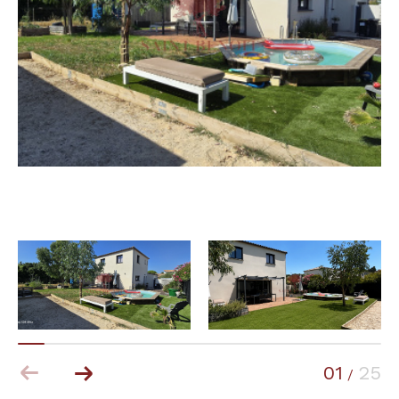
Budget
Budget
Surface
Surface
Pièces
Pièces
Référence
AFFINER LES CRITÈRES
TERRASSE
PARKING
PISCINE
01
25
/
FILTRER PAR