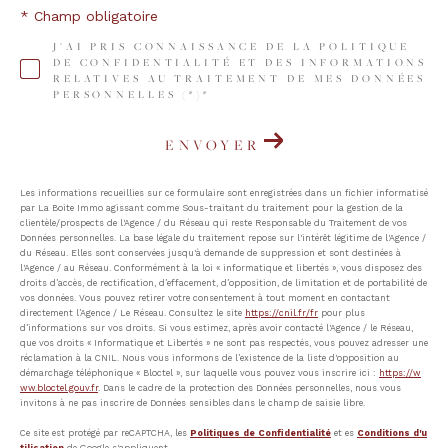
* Champ obligatoire
J'AI PRIS CONNAISSANCE DE LA POLITIQUE
DE CONFIDENTIALITÉ ET DES INFORMATIONS
RELATIVES AU TRAITEMENT DE MES DONNÉES
PERSONNELLES (*)*
ENVOYER
Les informations recueillies sur ce formulaire sont enregistrées dans un fichier informatisé
par La Boite Immo agissant comme Sous-traitant du traitement pour la gestion de la
clientèle/prospects de l'Agence / du Réseau qui reste Responsable du Traitement de vos
Données personnelles. La base légale du traitement repose sur l'intérêt légitime de l'Agence /
du Réseau. Elles sont conservées jusqu'à demande de suppression et sont destinées à
l'Agence / au Réseau. Conformément à la loi « informatique et libertés », vous disposez des
droits d’accès, de rectification, d’effacement, d’opposition, de limitation et de portabilité de
vos données. Vous pouvez retirer votre consentement à tout moment en contactant
directement l’Agence / Le Réseau. Consultez le site
https://cnil.fr/fr
pour plus
d’informations sur vos droits. Si vous estimez, après avoir contacté l'Agence / le Réseau,
que vos droits « Informatique et Libertés » ne sont pas respectés, vous pouvez adresser une
réclamation à la CNIL. Nous vous informons de l’existence de la liste d'opposition au
démarchage téléphonique « Bloctel », sur laquelle vous pouvez vous inscrire ici :
https://w
ww.bloctel.gouv.fr
. Dans le cadre de la protection des Données personnelles, nous vous
invitons à ne pas inscrire de Données sensibles dans le champ de saisie libre.
Ce site est protégé par reCAPTCHA, les
Politiques de Confidentialité
et es
Conditions d'u
tilisation
de Google s'appliquent.