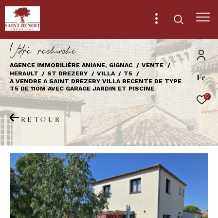
V
o
r
e
r
e
c
e
c
e
AGENCE IMMOBILIÈRE ANIANE, GIGNAC
VENTE
HERAULT
ST DREZERY
VILLA
T5
Fr
Effectuer une recherche
A VENDRE A SAINT DREZERY VILLA RECENTE DE TYPE
T5 DE 110M AVEC GARAGE JARDIN ET PISCINE
et trouver le bien qui correspond à vos
0
critères
RETOUR
Type
d'offre
Vente
Type
de
Type de bien
bien
Ville