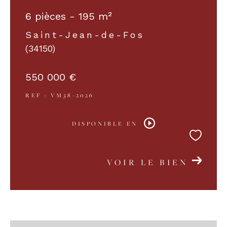
6 pièces - 195 m²
COUPS DE COEUR
EXCLUSIVITÉS
Saint-Jean-de-Fos
(34150)
NOUVEAUTÉS
550 000 €
REF : VM38-2026
RECHERCHER
DISPONIBLE EN
VOIR LE BIEN