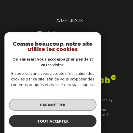
AVIS CLIENTS
Comme beaucoup, notre site
utilise les cookies
On aimerait vous accompagner pendant
votre visite.
ADHÉRENTS
En poursuivant, vous acceptez l'utilisation des
cookies par ce site, afin de vous proposer des
contenus adaptés et réaliser des statistiques !
© 2026 | Tous droits réservés | Traduction powered by
PARAMÉTRER
Google |
Plan du site
Mentions légales
Nos honoraires
Admin
Nos liens
Politique de confidentialité
Politique RGPD
Cookies
TOUT ACCEPTER