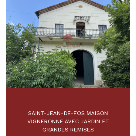
Budget
Budget
Surface
Surface
Pièces
Pièces
Référence
AFFINER LES CRITÈRES
SAINT-JEAN-DE-FOS MAISON
TERRASSE
PARKING
PISCINE
VIGNERONNE AVEC JARDIN ET
GRANDES REMISES
FILTRER PAR