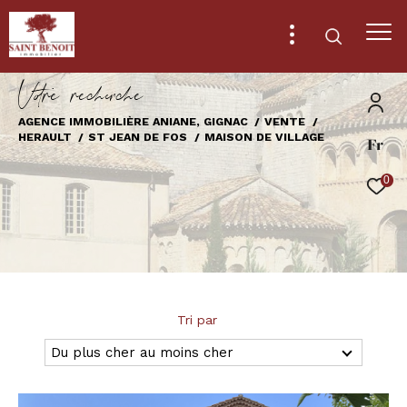
V
o
r
e
r
e
c
e
c
e
AGENCE IMMOBILIÈRE ANIANE, GIGNAC
VENTE
HERAULT
ST JEAN DE FOS
MAISON DE VILLAGE
Fr
Effectuer une recherche
et trouver le bien qui correspond à vos
0
critères
Type
d'offre
Vente
Type
Tri par
de
Type de bien
bien
Du plus cher au moins cher
Ville