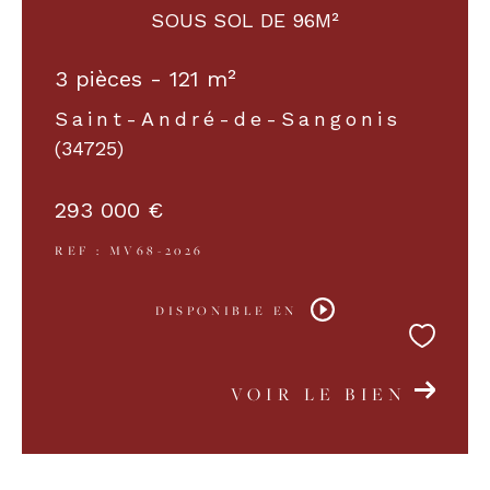
SOUS SOL DE 96M²
COUPS DE COEUR
EXCLUSIVITÉS
3 pièces - 121 m²
Saint-André-de-Sangonis
(34725)
NOUVEAUTÉS
293 000 €
RECHERCHER
REF : MV68-2026
DISPONIBLE EN
VOIR LE BIEN