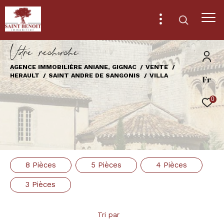
V
o
r
e
r
e
c
e
c
e
AGENCE IMMOBILIÈRE ANIANE, GIGNAC
VENTE
HERAULT
SAINT ANDRE DE SANGONIS
VILLA
Fr
Effectuer une recherche
et trouver le bien qui correspond à vos
0
critères
Type
d'offre
Vente
8 Pièces
5 Pièces
4 Pièces
Type
de
Type de bien
3 Pièces
bien
Ville
Tri par