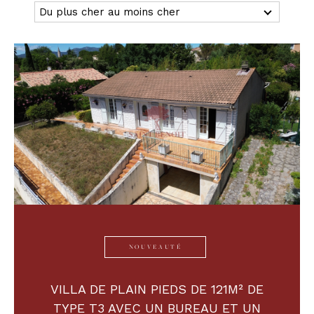
Du plus cher au moins cher
Budget
Budget
Surface
Surface
Pièces
Pièces
Référence
AFFINER LES CRITÈRES
NOUVEAUTÉ
TERRASSE
PARKING
PISCINE
VILLA DE PLAIN PIEDS DE 121M² DE
FILTRER PAR
TYPE T3 AVEC UN BUREAU ET UN