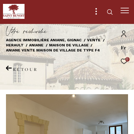
V
o
r
e
r
e
c
e
c
e
AGENCE IMMOBILIÈRE ANIANE, GIGNAC
VENTE
HERAULT
ANIANE
MAISON DE VILLAGE
Fr
Effectuer une recherche
ANIANE VENTE MAISON DE VILLAGE DE TYPE F4
et trouver le bien qui correspond à vos
0
critères
RETOUR
Type
d'offre
Vente
Type
de
Type de bien
bien
Ville