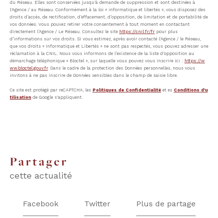
du Réseau. Elles sont conservées jusqu'à demande de suppression et sont destinées à
l'Agence / au Réseau. Conformément à la loi « informatique et libertés », vous disposez des
droits d’accès, de rectification, d’effacement, d’opposition, de limitation et de portabilité de
vos données. Vous pouvez retirer votre consentement à tout moment en contactant
directement l’Agence / Le Réseau. Consultez le site
https://cnil.fr/fr
pour plus
d’informations sur vos droits. Si vous estimez, après avoir contacté l'Agence / le Réseau,
que vos droits « Informatique et Libertés » ne sont pas respectés, vous pouvez adresser une
réclamation à la CNIL. Nous vous informons de l’existence de la liste d'opposition au
démarchage téléphonique « Bloctel », sur laquelle vous pouvez vous inscrire ici :
https://w
ww.bloctel.gouv.fr
. Dans le cadre de la protection des Données personnelles, nous vous
invitons à ne pas inscrire de Données sensibles dans le champ de saisie libre.
Ce site est protégé par reCAPTCHA, les
Politiques de Confidentialité
et es
Conditions d'u
tilisation
de Google s'appliquent.
partager
cette actualité
Facebook
Twitter
Plus de partage