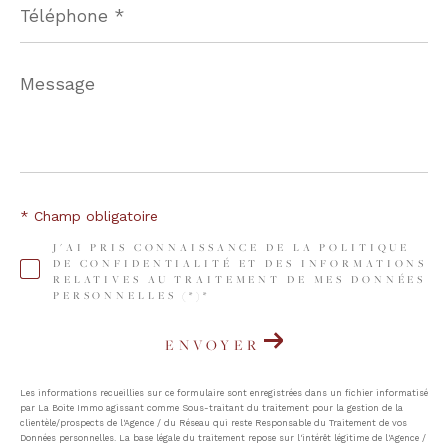
*
Message
*
* Champ obligatoire
J'AI PRIS CONNAISSANCE DE LA POLITIQUE
DE CONFIDENTIALITÉ ET DES INFORMATIONS
RELATIVES AU TRAITEMENT DE MES DONNÉES
PERSONNELLES (*)*
ENVOYER
Les informations recueillies sur ce formulaire sont enregistrées dans un fichier informatisé
par La Boite Immo agissant comme Sous-traitant du traitement pour la gestion de la
clientèle/prospects de l'Agence / du Réseau qui reste Responsable du Traitement de vos
Données personnelles. La base légale du traitement repose sur l'intérêt légitime de l'Agence /