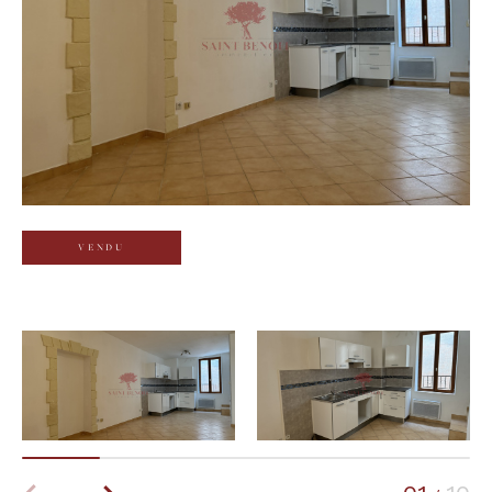
Budget
Budget
Surface
Surface
Pièces
Pièces
VENDU
Référence
AFFINER LES CRITÈRES
TERRASSE
PARKING
PISCINE
FILTRER PAR