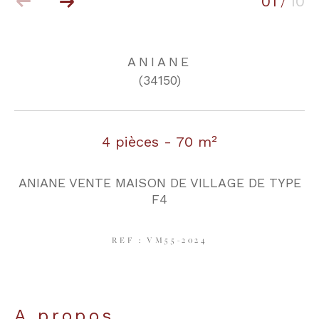
01
10
/
COUPS DE COEUR
EXCLUSIVITÉS
ANIANE
(34150)
NOUVEAUTÉS
4 pièces - 70 m²
RECHERCHER
ANIANE VENTE MAISON DE VILLAGE DE TYPE
F4
REF : VM55-2024
a propos