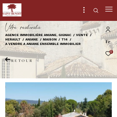
V
o
r
e
r
e
c
e
c
e
AGENCE IMMOBILIÈRE ANIANE, GIGNAC
VENTE
HERAULT
ANIANE
MAISON
T14
Fr
Effectuer une recherche
A VENDRE A ANIANE ENSEMBLE IMMOBILIER
et trouver le bien qui correspond à vos
0
critères
RETOUR
Type
d'offre
Vente
Type
de
Type de bien
bien
Ville