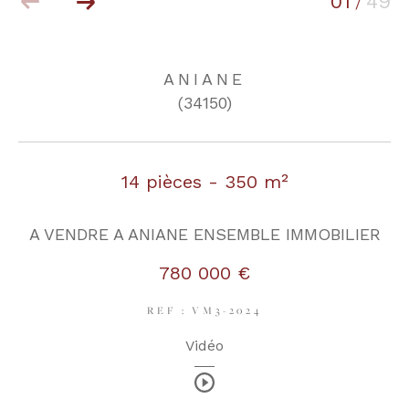
01
49
/
COUPS DE COEUR
EXCLUSIVITÉS
ANIANE
(34150)
NOUVEAUTÉS
14 pièces - 350 m²
RECHERCHER
A VENDRE A ANIANE ENSEMBLE IMMOBILIER
780 000 €
REF : VM3-2024
Vidéo