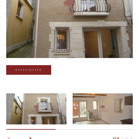
Budget
Budget
Surface
Surface
Pièces
Pièces
EXCLUSIVITÉ
Référence
AFFINER LES CRITÈRES
TERRASSE
PARKING
PISCINE
FILTRER PAR