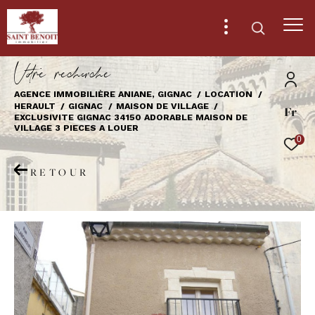
V
o
r
e
r
e
c
e
c
e
AGENCE IMMOBILIÈRE ANIANE, GIGNAC
LOCATION
HERAULT
GIGNAC
MAISON DE VILLAGE
Fr
Effectuer une recherche
EXCLUSIVITE GIGNAC 34150 ADORABLE MAISON DE
VILLAGE 3 PIECES A LOUER
et trouver le bien qui correspond à vos
0
critères
RETOUR
Type
d'offre
Location
Type
de
Type de bien
bien
Ville