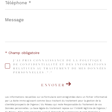
*
Message
*
* Champ obligatoire
J'AI PRIS CONNAISSANCE DE LA POLITIQUE
DE CONFIDENTIALITÉ ET DES INFORMATIONS
RELATIVES AU TRAITEMENT DE MES DONNÉES
PERSONNELLES (*)*
ENVOYER
Les informations recueillies sur ce formulaire sont enregistrées dans un fichier informatisé
par La Boite Immo agissant comme Sous-traitant du traitement pour la gestion de la
clientèle/prospects de l'Agence / du Réseau qui reste Responsable du Traitement de vos
Données personnelles. La base légale du traitement repose sur l'intérêt légitime de l'Agence /
du Réseau. Elles sont conservées jusqu'à demande de suppression et sont destinées à