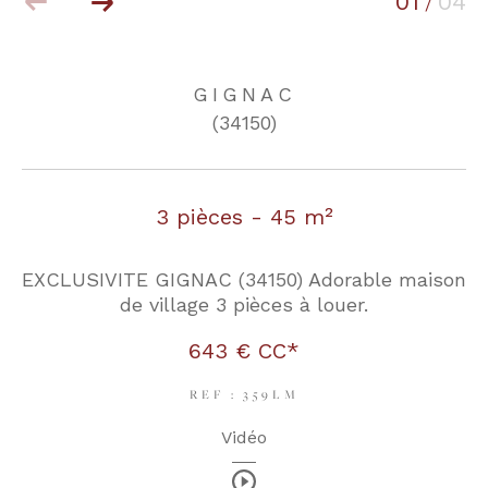
01
04
/
COUPS DE COEUR
EXCLUSIVITÉS
GIGNAC
(34150)
NOUVEAUTÉS
3 pièces - 45 m²
RECHERCHER
EXCLUSIVITE GIGNAC (34150) Adorable maison
de village 3 pièces à louer.
643 €
CC*
REF : 359LM
Vidéo