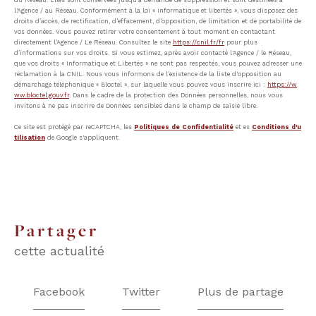
l'Agence / au Réseau. Conformément à la loi « informatique et libertés », vous disposez des
droits d’accès, de rectification, d’effacement, d’opposition, de limitation et de portabilité de
vos données. Vous pouvez retirer votre consentement à tout moment en contactant
directement l’Agence / Le Réseau. Consultez le site
https://cnil.fr/fr
pour plus
d’informations sur vos droits. Si vous estimez, après avoir contacté l'Agence / le Réseau,
que vos droits « Informatique et Libertés » ne sont pas respectés, vous pouvez adresser une
réclamation à la CNIL. Nous vous informons de l’existence de la liste d'opposition au
démarchage téléphonique « Bloctel », sur laquelle vous pouvez vous inscrire ici :
https://w
ww.bloctel.gouv.fr
. Dans le cadre de la protection des Données personnelles, nous vous
invitons à ne pas inscrire de Données sensibles dans le champ de saisie libre.
Ce site est protégé par reCAPTCHA, les
Politiques de Confidentialité
et es
Conditions d'u
tilisation
de Google s'appliquent.
partager
cette actualité
Facebook
Twitter
Plus de partage