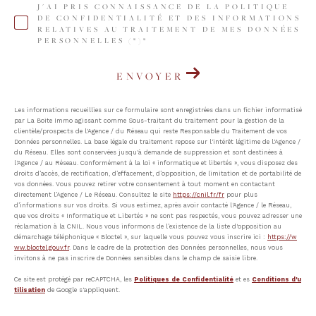
J'AI PRIS CONNAISSANCE DE LA POLITIQUE
DE CONFIDENTIALITÉ ET DES INFORMATIONS
RELATIVES AU TRAITEMENT DE MES DONNÉES
PERSONNELLES (*)*
ENVOYER
Les informations recueillies sur ce formulaire sont enregistrées dans un fichier informatisé
par La Boite Immo agissant comme Sous-traitant du traitement pour la gestion de la
clientèle/prospects de l'Agence / du Réseau qui reste Responsable du Traitement de vos
Données personnelles. La base légale du traitement repose sur l'intérêt légitime de l'Agence /
du Réseau. Elles sont conservées jusqu'à demande de suppression et sont destinées à
l'Agence / au Réseau. Conformément à la loi « informatique et libertés », vous disposez des
droits d’accès, de rectification, d’effacement, d’opposition, de limitation et de portabilité de
vos données. Vous pouvez retirer votre consentement à tout moment en contactant
directement l’Agence / Le Réseau. Consultez le site
https://cnil.fr/fr
pour plus
d’informations sur vos droits. Si vous estimez, après avoir contacté l'Agence / le Réseau,
que vos droits « Informatique et Libertés » ne sont pas respectés, vous pouvez adresser une
réclamation à la CNIL. Nous vous informons de l’existence de la liste d'opposition au
démarchage téléphonique « Bloctel », sur laquelle vous pouvez vous inscrire ici :
https://w
ww.bloctel.gouv.fr
. Dans le cadre de la protection des Données personnelles, nous vous
invitons à ne pas inscrire de Données sensibles dans le champ de saisie libre.
Ce site est protégé par reCAPTCHA, les
Politiques de Confidentialité
et es
Conditions d'u
tilisation
de Google s'appliquent.