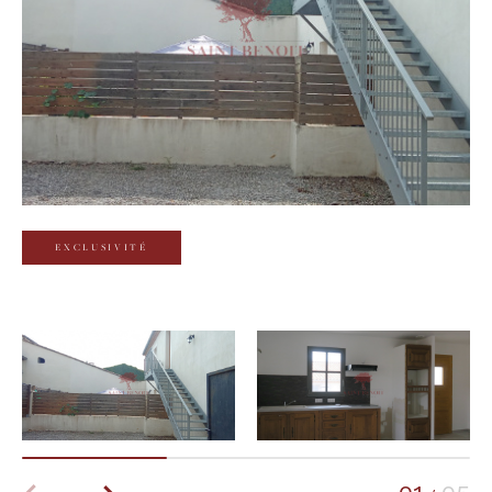
Budget
Budget
Surface
Surface
Pièces
Pièces
EXCLUSIVITÉ
Référence
AFFINER LES CRITÈRES
TERRASSE
PARKING
PISCINE
FILTRER PAR