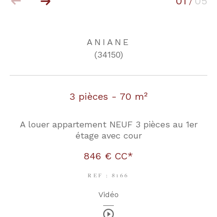
01
05
/
COUPS DE COEUR
EXCLUSIVITÉS
ANIANE
(34150)
NOUVEAUTÉS
3 pièces - 70 m²
RECHERCHER
A louer appartement NEUF 3 pièces au 1er
étage avec cour
846 €
CC*
REF : 8166
Vidéo