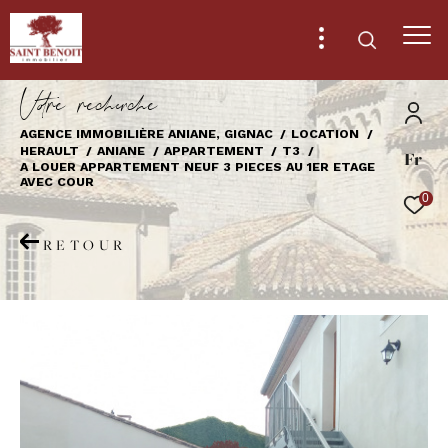
V
o
r
e
r
e
c
e
c
e
AGENCE IMMOBILIÈRE ANIANE, GIGNAC
LOCATION
HERAULT
ANIANE
APPARTEMENT
T3
Fr
Effectuer une recherche
A LOUER APPARTEMENT NEUF 3 PIECES AU 1ER ETAGE
AVEC COUR
et trouver le bien qui correspond à vos
0
critères
RETOUR
Type
d'offre
Location
Type
de
Type de bien
bien
Ville