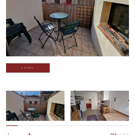
Budget
Budget
Surface
Surface
Pièces
Pièces
VENDU
Référence
AFFINER LES CRITÈRES
TERRASSE
PARKING
PISCINE
FILTRER PAR