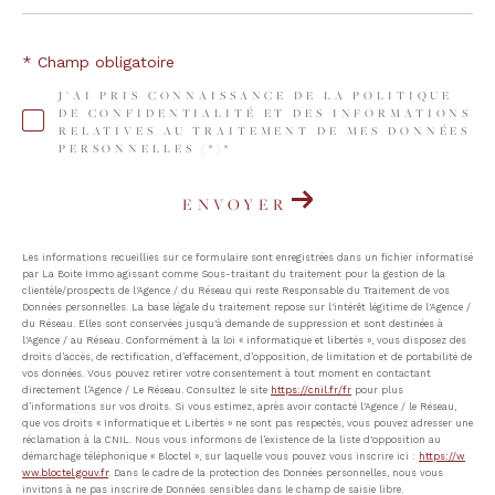
* Champ obligatoire
J'AI PRIS CONNAISSANCE DE LA POLITIQUE
DE CONFIDENTIALITÉ ET DES INFORMATIONS
RELATIVES AU TRAITEMENT DE MES DONNÉES
PERSONNELLES (*)*
ENVOYER
Les informations recueillies sur ce formulaire sont enregistrées dans un fichier informatisé
par La Boite Immo agissant comme Sous-traitant du traitement pour la gestion de la
clientèle/prospects de l'Agence / du Réseau qui reste Responsable du Traitement de vos
Données personnelles. La base légale du traitement repose sur l'intérêt légitime de l'Agence /
du Réseau. Elles sont conservées jusqu'à demande de suppression et sont destinées à
l'Agence / au Réseau. Conformément à la loi « informatique et libertés », vous disposez des
droits d’accès, de rectification, d’effacement, d’opposition, de limitation et de portabilité de
vos données. Vous pouvez retirer votre consentement à tout moment en contactant
directement l’Agence / Le Réseau. Consultez le site
https://cnil.fr/fr
pour plus
d’informations sur vos droits. Si vous estimez, après avoir contacté l'Agence / le Réseau,
que vos droits « Informatique et Libertés » ne sont pas respectés, vous pouvez adresser une
réclamation à la CNIL. Nous vous informons de l’existence de la liste d'opposition au
démarchage téléphonique « Bloctel », sur laquelle vous pouvez vous inscrire ici :
https://w
ww.bloctel.gouv.fr
. Dans le cadre de la protection des Données personnelles, nous vous
invitons à ne pas inscrire de Données sensibles dans le champ de saisie libre.