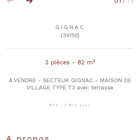
01
19
/
COUPS DE COEUR
EXCLUSIVITÉS
GIGNAC
(34150)
NOUVEAUTÉS
3 pièces - 82 m²
RECHERCHER
À VENDRE - SECTEUR GIGNAC - MAISON DE
VILLAGE TYPE T3 avec terrasse
REF : VM15-2023
a propos