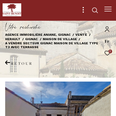
V
o
r
e
r
e
c
e
c
e
AGENCE IMMOBILIÈRE ANIANE, GIGNAC
VENTE
HERAULT
GIGNAC
MAISON DE VILLAGE
Fr
Effectuer une recherche
A VENDRE SECTEUR GIGNAC MAISON DE VILLAGE TYPE
T3 AVEC TERRASSE
et trouver le bien qui correspond à vos
0
critères
RETOUR
Type
d'offre
Vente
Type
de
Type de bien
bien
Ville