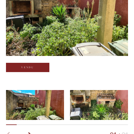
Budget
Budget
Surface
Surface
Pièces
Pièces
VENDU
Référence
AFFINER LES CRITÈRES
TERRASSE
PARKING
PISCINE
FILTRER PAR