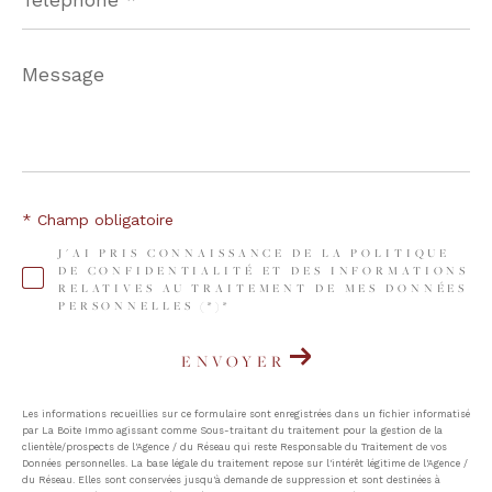
Message
*
* Champ obligatoire
J'AI PRIS CONNAISSANCE DE LA POLITIQUE
DE CONFIDENTIALITÉ ET DES INFORMATIONS
RELATIVES AU TRAITEMENT DE MES DONNÉES
PERSONNELLES (*)*
ENVOYER
Les informations recueillies sur ce formulaire sont enregistrées dans un fichier informatisé
par La Boite Immo agissant comme Sous-traitant du traitement pour la gestion de la
clientèle/prospects de l'Agence / du Réseau qui reste Responsable du Traitement de vos
Données personnelles. La base légale du traitement repose sur l'intérêt légitime de l'Agence /
du Réseau. Elles sont conservées jusqu'à demande de suppression et sont destinées à