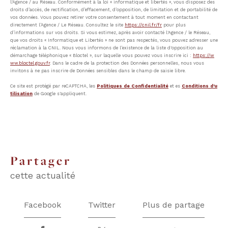
l'Agence / au Réseau. Conformément à la loi « informatique et libertés », vous disposez des
droits d’accès, de rectification, d’effacement, d’opposition, de limitation et de portabilité de
vos données. Vous pouvez retirer votre consentement à tout moment en contactant
directement l’Agence / Le Réseau. Consultez le site
https://cnil.fr/fr
pour plus
d’informations sur vos droits. Si vous estimez, après avoir contacté l'Agence / le Réseau,
que vos droits « Informatique et Libertés » ne sont pas respectés, vous pouvez adresser une
réclamation à la CNIL. Nous vous informons de l’existence de la liste d'opposition au
démarchage téléphonique « Bloctel », sur laquelle vous pouvez vous inscrire ici :
https://w
ww.bloctel.gouv.fr
. Dans le cadre de la protection des Données personnelles, nous vous
invitons à ne pas inscrire de Données sensibles dans le champ de saisie libre.
Ce site est protégé par reCAPTCHA, les
Politiques de Confidentialité
et es
Conditions d'u
tilisation
de Google s'appliquent.
partager
cette actualité
Facebook
Twitter
Plus de partage