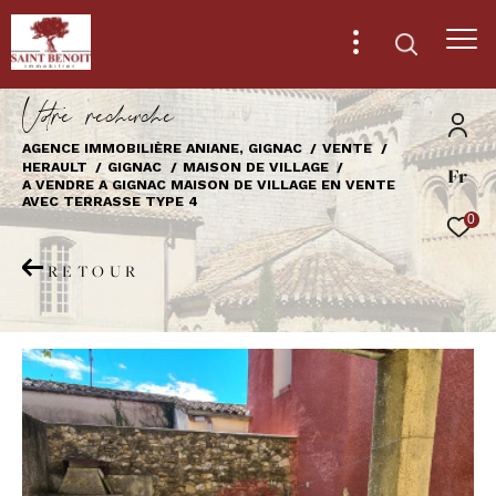
V
o
r
e
r
e
c
e
c
e
AGENCE IMMOBILIÈRE ANIANE, GIGNAC
VENTE
HERAULT
GIGNAC
MAISON DE VILLAGE
Fr
Effectuer une recherche
A VENDRE A GIGNAC MAISON DE VILLAGE EN VENTE
AVEC TERRASSE TYPE 4
et trouver le bien qui correspond à vos
0
critères
RETOUR
Type
d'offre
Vente
Type
de
Type de bien
bien
Ville