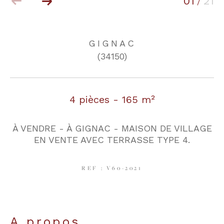
01
21
/
COUPS DE COEUR
EXCLUSIVITÉS
GIGNAC
(34150)
NOUVEAUTÉS
4 pièces - 165 m²
RECHERCHER
À VENDRE - À GIGNAC - MAISON DE VILLAGE
EN VENTE AVEC TERRASSE TYPE 4.
REF : V60-2021
a propos