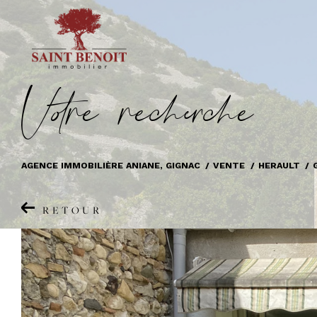
V
o
r
e
r
e
c
e
c
e
AGENCE IMMOBILIÈRE ANIANE, GIGNAC
VENTE
HERAULT
RETOUR