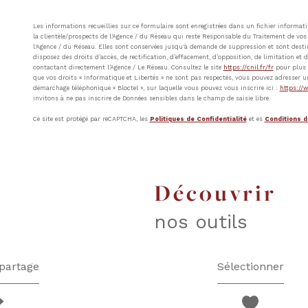
Les informations recueillies sur ce formulaire sont enregistrées dans un fichier inform
la clientèle/prospects de l'Agence / du Réseau qui reste Responsable du Traitement de vos 
l'Agence / du Réseau. Elles sont conservées jusqu'à demande de suppression et sont destin
disposez des droits d’accès, de rectification, d’effacement, d’opposition, de limitation e
contactant directement l’Agence / Le Réseau. Consultez le site
https://cnil.fr/fr
pour plus d
que vos droits « Informatique et Libertés » ne sont pas respectés, vous pouvez adresser u
démarchage téléphonique « Bloctel », sur laquelle vous pouvez vous inscrire ici :
https://w
invitons à ne pas inscrire de Données sensibles dans le champ de saisie libre.
Ce site est protégé par reCAPTCHA, les
Politiques de Confidentialité
et es
Conditions d'
découvrir
nos outils
partage
Sélectionner