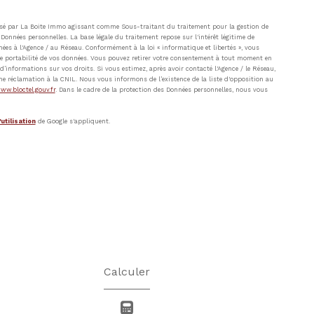
atisé par La Boite Immo agissant comme Sous-traitant du traitement pour la gestion de
Données personnelles. La base légale du traitement repose sur l'intérêt légitime de
ées à l'Agence / au Réseau. Conformément à la loi « informatique et libertés », vous
t de portabilité de vos données. Vous pouvez retirer votre consentement à tout moment en
’informations sur vos droits. Si vous estimez, après avoir contacté l'Agence / le Réseau,
ne réclamation à la CNIL. Nous vous informons de l’existence de la liste d'opposition au
ww.bloctel.gouv.fr
. Dans le cadre de la protection des Données personnelles, nous vous
utilisation
de Google s'appliquent.
Calculer