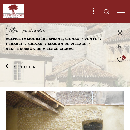
V
o
r
e
r
e
c
e
c
e
AGENCE IMMOBILIÈRE ANIANE, GIGNAC
VENTE
HERAULT
GIGNAC
MAISON DE VILLAGE
Fr
Effectuer une recherche
VENTE MAISON DE VILLAGE GIGNAC
et trouver le bien qui correspond à vos
0
critères
RETOUR
Type
d'offre
Vente
Type
de
Type de bien
bien
Ville