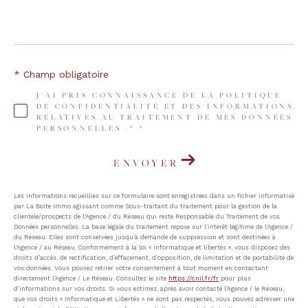
* Champ obligatoire
J'AI PRIS CONNAISSANCE DE LA POLITIQUE
DE CONFIDENTIALITÉ ET DES INFORMATIONS
RELATIVES AU TRAITEMENT DE MES DONNÉES
PERSONNELLES (*)*
ENVOYER
Les informations recueillies sur ce formulaire sont enregistrées dans un fichier informatisé
par La Boite Immo agissant comme Sous-traitant du traitement pour la gestion de la
clientèle/prospects de l'Agence / du Réseau qui reste Responsable du Traitement de vos
Données personnelles. La base légale du traitement repose sur l'intérêt légitime de l'Agence /
du Réseau. Elles sont conservées jusqu'à demande de suppression et sont destinées à
l'Agence / au Réseau. Conformément à la loi « informatique et libertés », vous disposez des
droits d’accès, de rectification, d’effacement, d’opposition, de limitation et de portabilité de
vos données. Vous pouvez retirer votre consentement à tout moment en contactant
directement l’Agence / Le Réseau. Consultez le site
https://cnil.fr/fr
pour plus
d’informations sur vos droits. Si vous estimez, après avoir contacté l'Agence / le Réseau,
que vos droits « Informatique et Libertés » ne sont pas respectés, vous pouvez adresser une