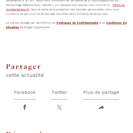
réclamation à la CNIL. Nous vous informons de l’existence de la liste d'opposition au
démarchage téléphonique « Bloctel », sur laquelle vous pouvez vous inscrire ici :
https://w
ww.bloctel.gouv.fr
. Dans le cadre de la protection des Données personnelles, nous vous
invitons à ne pas inscrire de Données sensibles dans le champ de saisie libre.
Ce site est protégé par reCAPTCHA, les
Politiques de Confidentialité
et es
Conditions d'u
tilisation
de Google s'appliquent.
partager
cette actualité
Facebook
Twitter
Plus de partage