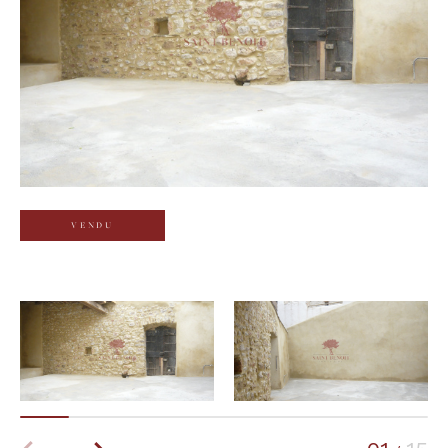
Budget
Budget
Surface
Surface
Pièces
Pièces
VENDU
Référence
AFFINER LES CRITÈRES
TERRASSE
PARKING
PISCINE
FILTRER PAR