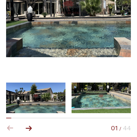
Budget
Budget
Surface
Surface
Pièces
Pièces
Référence
AFFINER LES CRITÈRES
TERRASSE
PARKING
PISCINE
01
44
/
FILTRER PAR