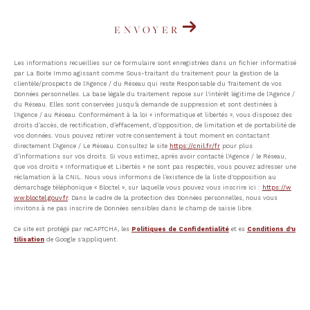
ENVOYER
Les informations recueillies sur ce formulaire sont enregistrées dans un fichier informatisé
par La Boite Immo agissant comme Sous-traitant du traitement pour la gestion de la
clientèle/prospects de l'Agence / du Réseau qui reste Responsable du Traitement de vos
Données personnelles. La base légale du traitement repose sur l'intérêt légitime de l'Agence /
du Réseau. Elles sont conservées jusqu'à demande de suppression et sont destinées à
l'Agence / au Réseau. Conformément à la loi « informatique et libertés », vous disposez des
droits d’accès, de rectification, d’effacement, d’opposition, de limitation et de portabilité de
vos données. Vous pouvez retirer votre consentement à tout moment en contactant
directement l’Agence / Le Réseau. Consultez le site
https://cnil.fr/fr
pour plus
d’informations sur vos droits. Si vous estimez, après avoir contacté l'Agence / le Réseau,
que vos droits « Informatique et Libertés » ne sont pas respectés, vous pouvez adresser une
réclamation à la CNIL. Nous vous informons de l’existence de la liste d'opposition au
démarchage téléphonique « Bloctel », sur laquelle vous pouvez vous inscrire ici :
https://w
ww.bloctel.gouv.fr
. Dans le cadre de la protection des Données personnelles, nous vous
invitons à ne pas inscrire de Données sensibles dans le champ de saisie libre.
Ce site est protégé par reCAPTCHA, les
Politiques de Confidentialité
et es
Conditions d'u
tilisation
de Google s'appliquent.