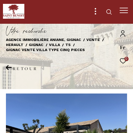
V
o
r
e
r
e
c
e
c
e
AGENCE IMMOBILIÈRE ANIANE, GIGNAC
VENTE
HERAULT
GIGNAC
VILLA
T5
Fr
Effectuer une recherche
GIGNAC VENTE VILLA TYPE CINQ PIECES
et trouver le bien qui correspond à vos
0
critères
RETOUR
Type
d'offre
Vente
Type
de
Type de bien
bien
Ville