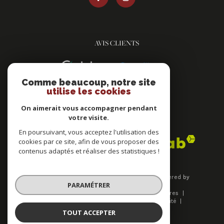
AVIS CLIENTS
Comme beaucoup, notre site
utilise les cookies
On aimerait vous accompagner pendant
votre visite.
ADHÉRENTS
En poursuivant, vous acceptez l'utilisation des
cookies par ce site, afin de vous proposer des
contenus adaptés et réaliser des statistiques !
© 2026 | Tous droits réservés | Traduction powered by
PARAMÉTRER
Google |
Plan du site
Mentions légales
Nos honoraires
Admin
Nos liens
Politique de confidentialité
Politique RGPD
Cookies
TOUT ACCEPTER