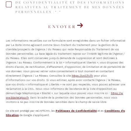
DE CONFIDENTIALITÉ ET DES INFORMATIONS
RELATIVES AU TRAITEMENT DE MES DONNÉES
PERSONNELLES (*)*
ENVOYER
Les informations recueillies sur ce formulaire sont enregistrées dans un fichier informatisé
par La Boite Immo agissant comme Sous-traitant du traitement pour la gestion de la
clientèle/prospects de l'Agence / du Réseau qui reste Responsable du Traitement de vos
Données personnelles. La base légale du traitement repose sur l'intérêt légitime de l'Agence /
du Réseau. Elles sont conservées jusqu'à demande de suppression et sont destinées à
l'Agence / au Réseau. Conformément à la loi « informatique et libertés », vous disposez des
droits d’accès, de rectification, d’effacement, d’opposition, de limitation et de portabilité de
vos données. Vous pouvez retirer votre consentement à tout moment en contactant
directement l’Agence / Le Réseau. Consultez le site
https://cnil.fr/fr
pour plus
d’informations sur vos droits. Si vous estimez, après avoir contacté l'Agence / le Réseau,
que vos droits « Informatique et Libertés » ne sont pas respectés, vous pouvez adresser une
réclamation à la CNIL. Nous vous informons de l’existence de la liste d'opposition au
démarchage téléphonique « Bloctel », sur laquelle vous pouvez vous inscrire ici :
https://w
ww.bloctel.gouv.fr
. Dans le cadre de la protection des Données personnelles, nous vous
invitons à ne pas inscrire de Données sensibles dans le champ de saisie libre.
Ce site est protégé par reCAPTCHA, les
Politiques de Confidentialité
et es
Conditions d'u
tilisation
de Google s'appliquent.