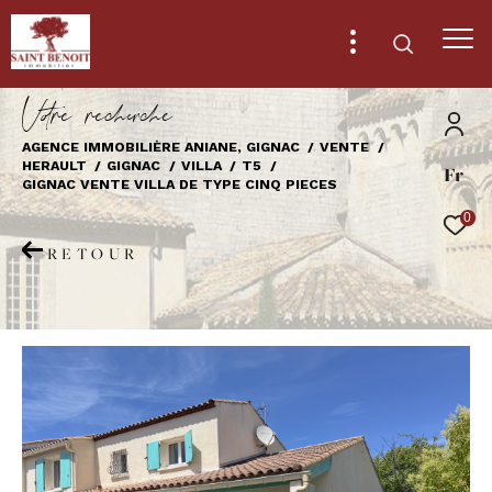
V
o
r
e
r
e
c
e
c
e
AGENCE IMMOBILIÈRE ANIANE, GIGNAC
VENTE
HERAULT
GIGNAC
VILLA
T5
Fr
Effectuer une recherche
GIGNAC VENTE VILLA DE TYPE CINQ PIECES
et trouver le bien qui correspond à vos
0
critères
RETOUR
Type
d'offre
Vente
Type
de
Type de bien
bien
Ville