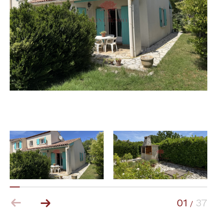
Budget
Budget
Surface
Surface
Pièces
Pièces
Référence
AFFINER LES CRITÈRES
TERRASSE
PARKING
PISCINE
01
37
/
FILTRER PAR