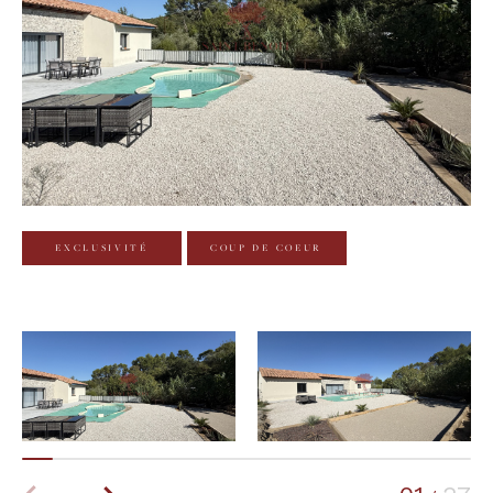
Budget
Budget
Surface
Surface
Pièces
Pièces
EXCLUSIVITÉ
COUP DE COEUR
Référence
AFFINER LES CRITÈRES
TERRASSE
PARKING
PISCINE
FILTRER PAR