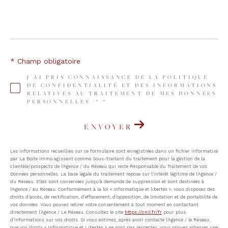
* Champ obligatoire
J'AI PRIS CONNAISSANCE DE LA POLITIQUE
DE CONFIDENTIALITÉ ET DES INFORMATIONS
RELATIVES AU TRAITEMENT DE MES DONNÉES
PERSONNELLES (*)*
ENVOYER
Les informations recueillies sur ce formulaire sont enregistrées dans un fichier informatisé
par La Boite Immo agissant comme Sous-traitant du traitement pour la gestion de la
clientèle/prospects de l'Agence / du Réseau qui reste Responsable du Traitement de vos
Données personnelles. La base légale du traitement repose sur l'intérêt légitime de l'Agence /
du Réseau. Elles sont conservées jusqu'à demande de suppression et sont destinées à
l'Agence / au Réseau. Conformément à la loi « informatique et libertés », vous disposez des
droits d’accès, de rectification, d’effacement, d’opposition, de limitation et de portabilité de
vos données. Vous pouvez retirer votre consentement à tout moment en contactant
directement l’Agence / Le Réseau. Consultez le site
https://cnil.fr/fr
pour plus
d’informations sur vos droits. Si vous estimez, après avoir contacté l'Agence / le Réseau,
que vos droits « Informatique et Libertés » ne sont pas respectés, vous pouvez adresser une