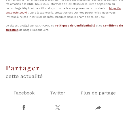
réclamation à la CNIL. Nous vous informons de l’existence de la liste d'opposition au
démarchage téléphonique « Bloctel », sur laquelle vous pouvez vous inscrire ici :
https://w
ww.bloctel.gouv.fr
. Dans le cadre de la protection des Données personnelles, nous vous
invitons à ne pas inscrire de Données sensibles dans le champ de saisie libre.
Ce site est protégé par reCAPTCHA, les
Politiques de Confidentialité
et es
Conditions d'u
tilisation
de Google s'appliquent.
partager
cette actualité
Facebook
Twitter
Plus de partage