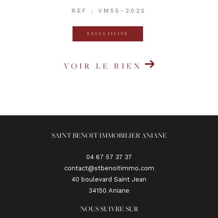
REF : VM55-2025
EXCLUSIVITÉ
VOIR LE BIEN
SAINT BENOIT IMMOBILIER ANIANE
04 67 57 37 37
contact@stbenoitimmo.com
40 boulevard Saint Jean
34150
aniane
NOUS SUIVRE SUR