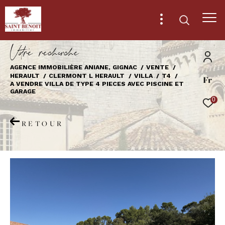
V
o
r
e
r
e
c
e
c
e
AGENCE IMMOBILIÈRE ANIANE, GIGNAC
VENTE
HERAULT
CLERMONT L HERAULT
VILLA
T4
Fr
Effectuer une recherche
A VENDRE VILLA DE TYPE 4 PIECES AVEC PISCINE ET
GARAGE
et trouver le bien qui correspond à vos
0
critères
RETOUR
Type
d'offre
Vente
Type
de
Type de bien
bien
Ville