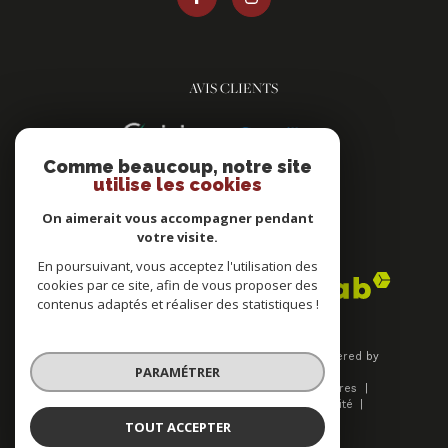
AVIS CLIENTS
Comme beaucoup, notre site
utilise les cookies
On aimerait vous accompagner pendant
votre visite.
ADHÉRENTS
En poursuivant, vous acceptez l'utilisation des
cookies par ce site, afin de vous proposer des
contenus adaptés et réaliser des statistiques !
© 2026 | Tous droits réservés | Traduction powered by
PARAMÉTRER
Google |
Plan du site
Mentions légales
Nos honoraires
Admin
Nos liens
Politique de confidentialité
Politique RGPD
Cookies
TOUT ACCEPTER