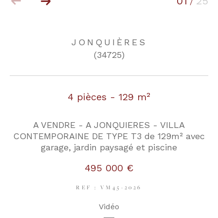
01
25
/
COUPS DE COEUR
EXCLUSIVITÉS
JONQUIÈRES
(34725)
NOUVEAUTÉS
4 pièces - 129 m²
RECHERCHER
A VENDRE - A JONQUIERES - VILLA
CONTEMPORAINE DE TYPE T3 de 129m² avec
garage, jardin paysagé et piscine
495 000 €
REF : VM45-2026
Vidéo