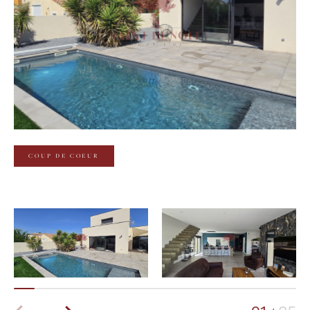
Budget
Budget
Surface
Surface
Pièces
Pièces
COUP DE COEUR
Référence
AFFINER LES CRITÈRES
TERRASSE
PARKING
PISCINE
FILTRER PAR