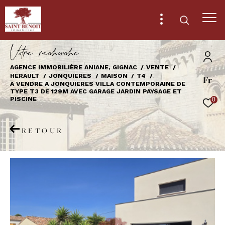
V
o
r
e
r
e
c
e
c
e
AGENCE IMMOBILIÈRE ANIANE, GIGNAC
VENTE
HERAULT
JONQUIERES
MAISON
T4
Fr
Effectuer une recherche
A VENDRE A JONQUIERES VILLA CONTEMPORAINE DE
TYPE T3 DE 129M AVEC GARAGE JARDIN PAYSAGE ET
et trouver le bien qui correspond à vos
PISCINE
0
critères
RETOUR
Type
d'offre
Vente
Type
de
Type de bien
bien
Ville