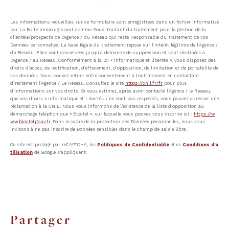
Les informations recueillies sur ce formulaire sont enregistrées dans un fichier informatisé
par La Boite Immo agissant comme Sous-traitant du traitement pour la gestion de la
clientèle/prospects de l'Agence / du Réseau qui reste Responsable du Traitement de vos
Données personnelles. La base légale du traitement repose sur l'intérêt légitime de l'Agence /
du Réseau. Elles sont conservées jusqu'à demande de suppression et sont destinées à
l'Agence / au Réseau. Conformément à la loi « informatique et libertés », vous disposez des
droits d’accès, de rectification, d’effacement, d’opposition, de limitation et de portabilité de
vos données. Vous pouvez retirer votre consentement à tout moment en contactant
directement l’Agence / Le Réseau. Consultez le site
https://cnil.fr/fr
pour plus
d’informations sur vos droits. Si vous estimez, après avoir contacté l'Agence / le Réseau,
que vos droits « Informatique et Libertés » ne sont pas respectés, vous pouvez adresser une
réclamation à la CNIL. Nous vous informons de l’existence de la liste d'opposition au
démarchage téléphonique « Bloctel », sur laquelle vous pouvez vous inscrire ici :
https://w
ww.bloctel.gouv.fr
. Dans le cadre de la protection des Données personnelles, nous vous
invitons à ne pas inscrire de Données sensibles dans le champ de saisie libre.
Ce site est protégé par reCAPTCHA, les
Politiques de Confidentialité
et es
Conditions d'u
tilisation
de Google s'appliquent.
partager