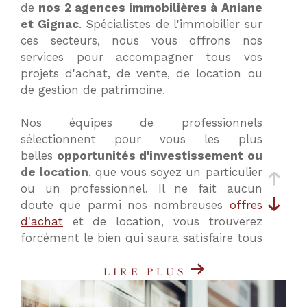
de
nos 2 agences immobilières à Aniane
critères
et Gignac
. Spécialistes de l'immobilier sur
ces secteurs, nous vous offrons nos
services pour accompagner tous vos
projets d'achat, de vente, de location ou
de gestion de patrimoine.
Nos équipes de professionnels
sélectionnent pour vous les plus
belles
opportunités d'investissement ou
de location
, que vous soyez un particulier
ou un professionnel. Il ne fait aucun
doute que parmi nos nombreuses
offres
d'achat
et de location, vous trouverez
forcément le bien qui saura satisfaire tous
vos critères et vos besoins.
LIRE PLUS
Nos agences immobilières à Aniane
(34150) et Gignac (34150) vous proposent