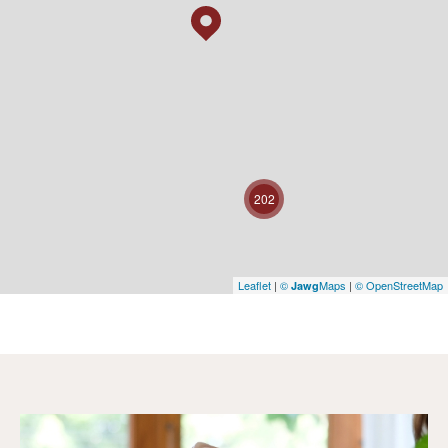
202
Leaflet
|
©
Maps
|
© OpenStreetMap
Jawg