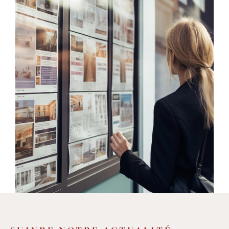
une
sélection de biens de qualité
et variés
: de la villa avec piscine, à la grande
maison de village, de l'immeuble en cœur
de village à l'appartement avec terrasse,
mais aussi des studios, des terrains, des
murs commerciaux, des parkings et des
garages, et beaucoup d'autres
opportunités
d'achat et de location sur
un secteur entre Montpellier et
Lodève
. Nous offrons également des
services
d'estimation
pour vous aider à
déterminer la valeur de votre bien
immobilier avec précision et fiabilité.