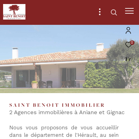
0
Effectuer
Type
d'offre
Fr
Vente
une
recherche
Type
de
Type de bien
et
bien
trouver
Ville
le
SAINT BENOIT IMMOBILIER
bien
2 Agences immobilières à Aniane et Gignac
qui
RECHERCHER
correspond
Nous vous proposons de vous accueillir
à
dans le département de l'Hérault, au sein
vos