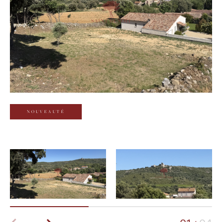
Budget
Budget
Surface
Surface
Pièces
Pièces
NOUVEAUTÉ
Référence
AFFINER LES CRITÈRES
TERRASSE
PARKING
PISCINE
FILTRER PAR