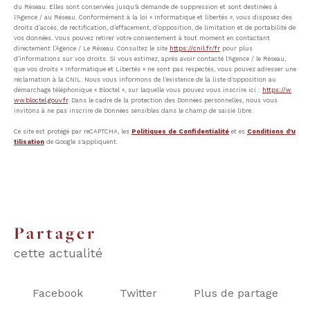
du Réseau. Elles sont conservées jusqu'à demande de suppression et sont destinées à
l'Agence / au Réseau. Conformément à la loi « informatique et libertés », vous disposez des
droits d’accès, de rectification, d’effacement, d’opposition, de limitation et de portabilité de
vos données. Vous pouvez retirer votre consentement à tout moment en contactant
directement l’Agence / Le Réseau. Consultez le site
https://cnil.fr/fr
pour plus
d’informations sur vos droits. Si vous estimez, après avoir contacté l'Agence / le Réseau,
que vos droits « Informatique et Libertés » ne sont pas respectés, vous pouvez adresser une
réclamation à la CNIL. Nous vous informons de l’existence de la liste d'opposition au
démarchage téléphonique « Bloctel », sur laquelle vous pouvez vous inscrire ici :
https://w
ww.bloctel.gouv.fr
. Dans le cadre de la protection des Données personnelles, nous vous
invitons à ne pas inscrire de Données sensibles dans le champ de saisie libre.
Ce site est protégé par reCAPTCHA, les
Politiques de Confidentialité
et es
Conditions d'u
tilisation
de Google s'appliquent.
partager
cette actualité
Facebook
Twitter
Plus de partage