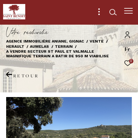
V
o
r
e
r
e
c
e
c
e
AGENCE IMMOBILIÈRE ANIANE, GIGNAC
VENTE
HERAULT
AUMELAS
TERRAIN
Fr
Effectuer une recherche
A VENDRE SECTEUR ST PAUL ET VALMALLE
MAGNIFIQUE TERRAIN A BATIR DE 950 M VIABILISE
et trouver le bien qui correspond à vos
0
critères
RETOUR
Type
d'offre
Vente
Type
de
Type de bien
bien
Ville