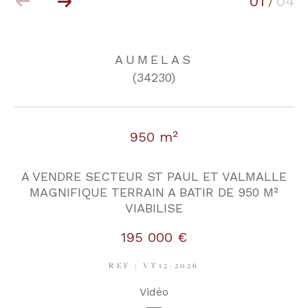
01
04
/
COUPS DE COEUR
EXCLUSIVITÉS
AUMELAS
(34230)
NOUVEAUTÉS
950 m²
RECHERCHER
A VENDRE SECTEUR ST PAUL ET VALMALLE
MAGNIFIQUE TERRAIN A BATIR DE 950 M²
VIABILISE
195 000 €
REF : VT12-2026
Vidéo