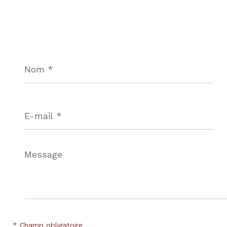
Nom
*
E-
mail
*
Message
*
* Champ obligatoire