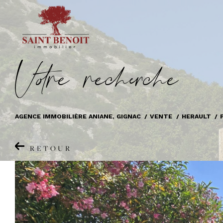
V
o
r
e
r
e
c
e
c
e
AGENCE IMMOBILIÈRE ANIANE, GIGNAC
VENTE
HERAULT
RETOUR