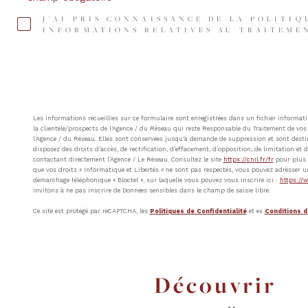
J'AI PRIS CONNAISSANCE DE LA POLITIQ
INFORMATIONS RELATIVES AU TRAITEMEN
Les informations recueillies sur ce formulaire sont enregistrées dans un fichier inform
la clientèle/prospects de l'Agence / du Réseau qui reste Responsable du Traitement de vos 
l'Agence / du Réseau. Elles sont conservées jusqu'à demande de suppression et sont destin
disposez des droits d’accès, de rectification, d’effacement, d’opposition, de limitation e
contactant directement l’Agence / Le Réseau. Consultez le site
https://cnil.fr/fr
pour plus d
que vos droits « Informatique et Libertés » ne sont pas respectés, vous pouvez adresser u
démarchage téléphonique « Bloctel », sur laquelle vous pouvez vous inscrire ici :
https://w
invitons à ne pas inscrire de Données sensibles dans le champ de saisie libre.
Ce site est protégé par reCAPTCHA, les
Politiques de Confidentialité
et es
Conditions d'
découvrir