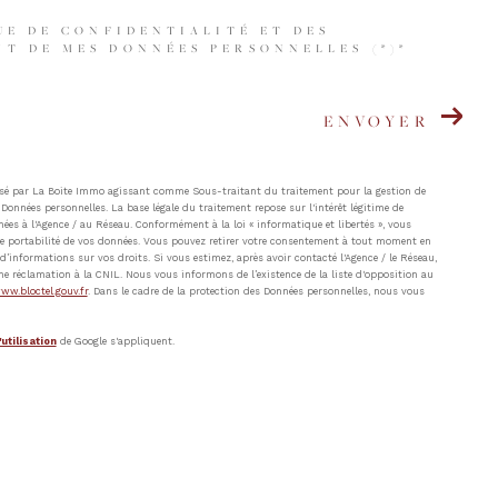
UE DE CONFIDENTIALITÉ ET DES
T DE MES DONNÉES PERSONNELLES (*)*
ENVOYER
atisé par La Boite Immo agissant comme Sous-traitant du traitement pour la gestion de
Données personnelles. La base légale du traitement repose sur l'intérêt légitime de
ées à l'Agence / au Réseau. Conformément à la loi « informatique et libertés », vous
t de portabilité de vos données. Vous pouvez retirer votre consentement à tout moment en
’informations sur vos droits. Si vous estimez, après avoir contacté l'Agence / le Réseau,
ne réclamation à la CNIL. Nous vous informons de l’existence de la liste d'opposition au
ww.bloctel.gouv.fr
. Dans le cadre de la protection des Données personnelles, nous vous
utilisation
de Google s'appliquent.