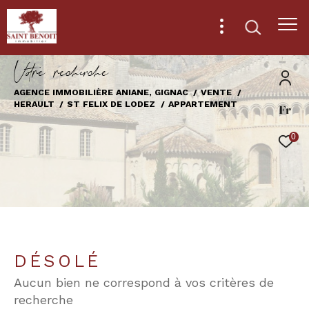
V
o
r
e
r
e
c
e
c
e
AGENCE IMMOBILIÈRE ANIANE, GIGNAC
VENTE
HERAULT
ST FELIX DE LODEZ
APPARTEMENT
Fr
Effectuer une recherche
et trouver le bien qui correspond à vos
0
critères
Type
d'offre
Vente
Type
de
Type de bien
DÉSOLÉ
bien
Aucun bien ne correspond à vos critères de
Ville
recherche