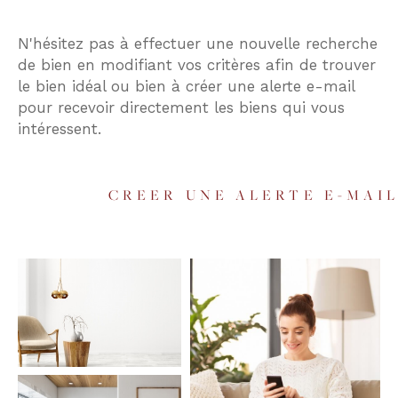
Budget
N'hésitez pas à effectuer une nouvelle recherche
Budget
de bien en modifiant vos critères afin de trouver
le bien idéal ou bien à créer une alerte e-mail
Surface
pour recevoir directement les biens qui vous
Surface
intéressent.
Pièces
Pièces
CREER UNE ALERTE E-MAI
Référence
AFFINER LES CRITÈRES
TERRASSE
PARKING
PISCINE
FILTRER PAR