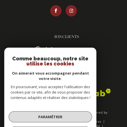
AVIS CLIENTS
Comme beaucoup, notre site
utilise les cookies
On aimerait vous accompagner pendant
votre visite.
ADHÉRENTS
En poursuivant, vous acceptez l'utilisation des
cookies par ce site, afin de vous proposer des
contenus adaptés et réaliser des statistiques !
© 2026 | Tous droits réservés | Traduction powered by
PARAMÉTRER
Google |
Plan du site
Mentions légales
Nos honoraires
Admin
Nos liens
Politique de confidentialité