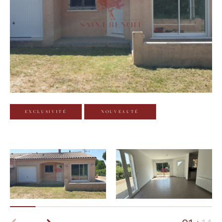
Budget
Budget
Surface
Surface
Pièces
Pièces
EXCLUSIVITÉ
NOUVEAUTÉ
Référence
AFFINER LES CRITÈRES
TERRASSE
PARKING
PISCINE
FILTRER PAR