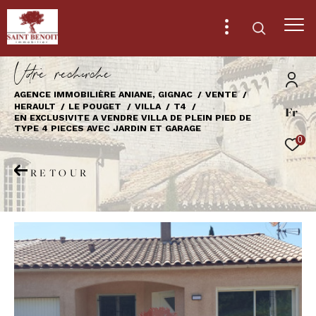
V
o
r
e
r
e
c
e
c
e
AGENCE IMMOBILIÈRE ANIANE, GIGNAC
VENTE
HERAULT
LE POUGET
VILLA
T4
Fr
Effectuer une recherche
EN EXCLUSIVITE A VENDRE VILLA DE PLEIN PIED DE
TYPE 4 PIECES AVEC JARDIN ET GARAGE
et trouver le bien qui correspond à vos
0
critères
RETOUR
Type
d'offre
Vente
Type
de
Type de bien
bien
Ville