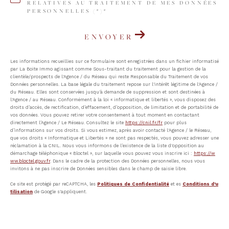
RELATIVES AU TRAITEMENT DE MES DONNÉES
PERSONNELLES (*)*
ENVOYER
Les informations recueillies sur ce formulaire sont enregistrées dans un fichier informatisé
par La Boite Immo agissant comme Sous-traitant du traitement pour la gestion de la
clientèle/prospects de l'Agence / du Réseau qui reste Responsable du Traitement de vos
Données personnelles. La base légale du traitement repose sur l'intérêt légitime de l'Agence /
du Réseau. Elles sont conservées jusqu'à demande de suppression et sont destinées à
l'Agence / au Réseau. Conformément à la loi « informatique et libertés », vous disposez des
droits d’accès, de rectification, d’effacement, d’opposition, de limitation et de portabilité de
vos données. Vous pouvez retirer votre consentement à tout moment en contactant
directement l’Agence / Le Réseau. Consultez le site
https://cnil.fr/fr
pour plus
d’informations sur vos droits. Si vous estimez, après avoir contacté l'Agence / le Réseau,
que vos droits « Informatique et Libertés » ne sont pas respectés, vous pouvez adresser une
réclamation à la CNIL. Nous vous informons de l’existence de la liste d'opposition au
démarchage téléphonique « Bloctel », sur laquelle vous pouvez vous inscrire ici :
https://w
ww.bloctel.gouv.fr
. Dans le cadre de la protection des Données personnelles, nous vous
invitons à ne pas inscrire de Données sensibles dans le champ de saisie libre.
Ce site est protégé par reCAPTCHA, les
Politiques de Confidentialité
et es
Conditions d'u
tilisation
de Google s'appliquent.