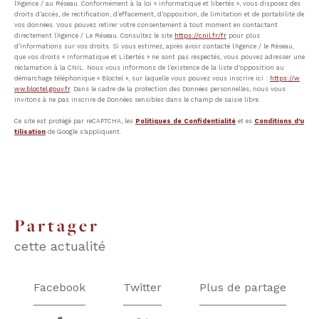
l'Agence / au Réseau. Conformément à la loi « informatique et libertés », vous disposez des
droits d’accès, de rectification, d’effacement, d’opposition, de limitation et de portabilité de
vos données. Vous pouvez retirer votre consentement à tout moment en contactant
directement l’Agence / Le Réseau. Consultez le site
https://cnil.fr/fr
pour plus
d’informations sur vos droits. Si vous estimez, après avoir contacté l'Agence / le Réseau,
que vos droits « Informatique et Libertés » ne sont pas respectés, vous pouvez adresser une
réclamation à la CNIL. Nous vous informons de l’existence de la liste d'opposition au
démarchage téléphonique « Bloctel », sur laquelle vous pouvez vous inscrire ici :
https://w
ww.bloctel.gouv.fr
. Dans le cadre de la protection des Données personnelles, nous vous
invitons à ne pas inscrire de Données sensibles dans le champ de saisie libre.
Ce site est protégé par reCAPTCHA, les
Politiques de Confidentialité
et es
Conditions d'u
tilisation
de Google s'appliquent.
partager
cette actualité
Facebook
Twitter
Plus de partage