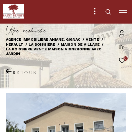
V
o
r
e
r
e
c
e
c
e
AGENCE IMMOBILIÈRE ANIANE, GIGNAC
VENTE
HERAULT
LA BOISSIERE
MAISON DE VILLAGE
Fr
Effectuer une recherche
LA BOISSIERE VENTE MAISON VIGNERONNE AVEC
JARDIN
et trouver le bien qui correspond à vos
0
critères
RETOUR
Type
d'offre
Vente
Type
de
Type de bien
bien
Ville