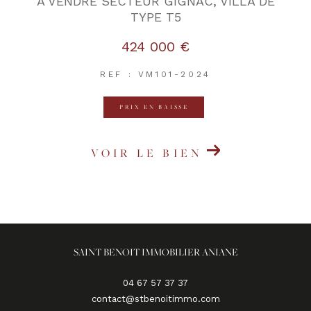
A VENDRE SECTEUR GIGNAC, VILLA DE
TYPE T5
424 000 €
REF : VM101-2024
PRIX EN BAISSE
VOIR LE BIEN
SAINT BENOIT IMMOBILIER ANIANE
04 67 57 37 37
contact@stbenoitimmo.com