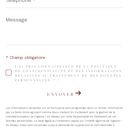
Message
*
* Champ obligatoire
J'AI PRIS CONNAISSANCE DE LA POLITIQUE
DE CONFIDENTIALITÉ ET DES INFORMATIONS
RELATIVES AU TRAITEMENT DE MES DONNÉES
PERSONNELLES (*)*
ENVOYER
Les informations recueillies sur ce formulaire sont enregistrées dans un fichier informatisé
par La Boite Immo agissant comme Sous-traitant du traitement pour la gestion de la
clientèle/prospects de l'Agence / du Réseau qui reste Responsable du Traitement de vos
Données personnelles. La base légale du traitement repose sur l'intérêt légitime de l'Agence /
du Réseau. Elles sont conservées jusqu'à demande de suppression et sont destinées à