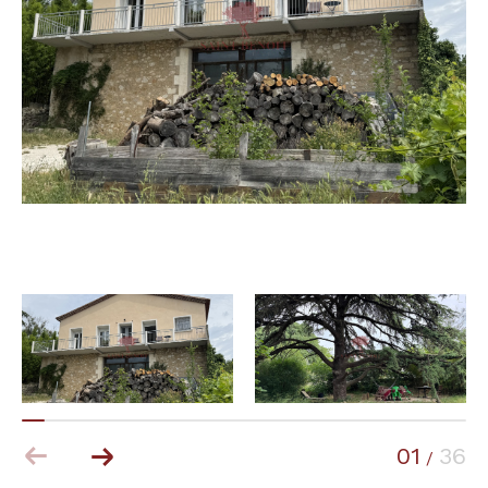
Budget
Budget
Surface
Surface
Pièces
Pièces
Référence
AFFINER LES CRITÈRES
TERRASSE
PARKING
PISCINE
01
36
/
FILTRER PAR