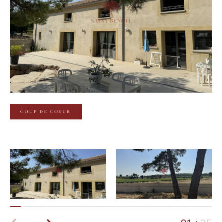
Budget
Budget
Surface
Surface
Pièces
Pièces
COUP DE COEUR
Référence
AFFINER LES CRITÈRES
TERRASSE
PARKING
PISCINE
FILTRER PAR