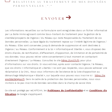
RELATIVES AU TRAITEMENT DE MES DONNÉES
PERSONNELLES (*)*
ENVOYER
Les informations recueillies sur ce formulaire sont enregistrées dans un fichier informatisé
par La Boite Immo agissant comme Sous-traitant du traitement pour la gestion de la
clientèle/prospects de l'Agence / du Réseau qui reste Responsable du Traitement de vos
Données personnelles. La base légale du traitement repose sur l'intérêt légitime de l'Agence /
du Réseau. Elles sont conservées jusqu'à demande de suppression et sont destinées à
l'Agence / au Réseau. Conformément à la loi « informatique et libertés », vous disposez des
droits d’accès, de rectification, d’effacement, d’opposition, de limitation et de portabilité de
vos données. Vous pouvez retirer votre consentement à tout moment en contactant
directement l’Agence / Le Réseau. Consultez le site
https://cnil.fr/fr
pour plus
d’informations sur vos droits. Si vous estimez, après avoir contacté l'Agence / le Réseau,
que vos droits « Informatique et Libertés » ne sont pas respectés, vous pouvez adresser une
réclamation à la CNIL. Nous vous informons de l’existence de la liste d'opposition au
démarchage téléphonique « Bloctel », sur laquelle vous pouvez vous inscrire ici :
https://w
ww.bloctel.gouv.fr
. Dans le cadre de la protection des Données personnelles, nous vous
invitons à ne pas inscrire de Données sensibles dans le champ de saisie libre.
Ce site est protégé par reCAPTCHA, les
Politiques de Confidentialité
et es
Conditions d'u
tilisation
de Google s'appliquent.