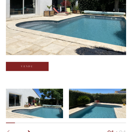
Budget
Budget
Surface
Surface
Pièces
Pièces
VENDU
Référence
AFFINER LES CRITÈRES
TERRASSE
PARKING
PISCINE
FILTRER PAR