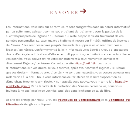
ENVOYER
Les informations recueillies sur ce formulaire sont enregistrées dans un fichier informatisé
par La Boite Immo agissant comme Sous-traitant du traitement pour la gestion de la
clientèle/prospects de l'Agence / du Réseau qui reste Responsable du Traitement de vos
Données personnelles. La base légale du traitement repose sur l'intérêt légitime de l'Agence /
du Réseau. Elles sont conservées jusqu'à demande de suppression et sont destinées à
l'Agence / au Réseau. Conformément à la loi « informatique et libertés », vous disposez des
droits d’accès, de rectification, d’effacement, d’opposition, de limitation et de portabilité de
vos données. Vous pouvez retirer votre consentement à tout moment en contactant
directement l’Agence / Le Réseau. Consultez le site
https://cnil.fr/fr
pour plus
d’informations sur vos droits. Si vous estimez, après avoir contacté l'Agence / le Réseau,
que vos droits « Informatique et Libertés » ne sont pas respectés, vous pouvez adresser une
réclamation à la CNIL. Nous vous informons de l’existence de la liste d'opposition au
démarchage téléphonique « Bloctel », sur laquelle vous pouvez vous inscrire ici :
https://w
ww.bloctel.gouv.fr
. Dans le cadre de la protection des Données personnelles, nous vous
invitons à ne pas inscrire de Données sensibles dans le champ de saisie libre.
Ce site est protégé par reCAPTCHA, les
Politiques de Confidentialité
et es
Conditions d'u
tilisation
de Google s'appliquent.