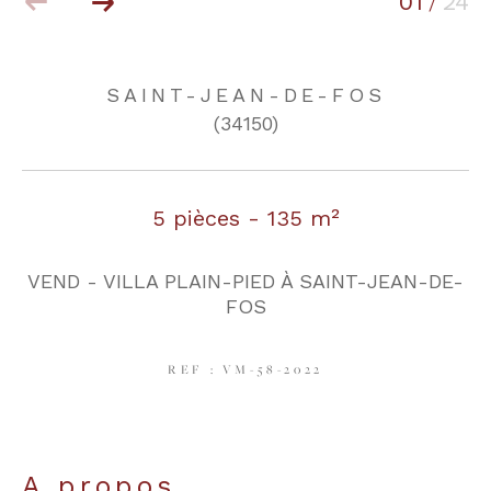
01
24
/
COUPS DE COEUR
EXCLUSIVITÉS
SAINT-JEAN-DE-FOS
(34150)
NOUVEAUTÉS
5 pièces - 135 m²
RECHERCHER
VEND - VILLA PLAIN-PIED À SAINT-JEAN-DE-
FOS
REF : VM-58-2022
a propos