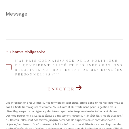
Message
*
* Champ obligatoire
J'AI PRIS CONNAISSANCE DE LA POLITIQUE
DE CONFIDENTIALITÉ ET DES INFORMATIONS
RELATIVES AU TRAITEMENT DE MES DONNÉES
PERSONNELLES (*)*
ENVOYER
Les informations recueillies sur ce formulaire sont enregistrées dans un fichier informatisé
par La Boite Immo agissant comme Sous-traitant du traitement pour la gestion de la
clientèle/prospects de l'Agence / du Réseau qui reste Responsable du Traitement de vos
Données personnelles. La base légale du traitement repose sur l'intérêt légitime de l'Agence /
du Réseau. Elles sont conservées jusqu'à demande de suppression et sont destinées à
l'Agence / au Réseau. Conformément à la loi « informatique et libertés », vous disposez des
droits d’accès, de rectification, d’effacement, d’opposition, de limitation et de portabilité de