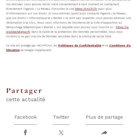
vos données. Vous pouvez retirer votre consentement à tout moment en contactant
directement l’Agence / Le Réseau. Consultez le site
https://cnil.fr/fr
pour plus
d’informations sur vos droits. Si vous estimez, après avoir contacté l'Agence / le Réseau,
que vos droits « Informatique et Libertés » ne sont pas respectés, vous pouvez adresser une
réclamation à la CNIL. Nous vous informons de l’existence de la liste d'opposition au
démarchage téléphonique « Bloctel », sur laquelle vous pouvez vous inscrire ici :
https://w
ww.bloctel.gouv.fr
. Dans le cadre de la protection des Données personnelles, nous vous
invitons à ne pas inscrire de Données sensibles dans le champ de saisie libre.
Ce site est protégé par reCAPTCHA, les
Politiques de Confidentialité
et es
Conditions d'u
tilisation
de Google s'appliquent.
partager
cette actualité
Facebook
Twitter
Plus de partage