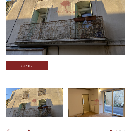
Budget
Budget
Surface
Surface
Pièces
Pièces
VENDU
Référence
AFFINER LES CRITÈRES
TERRASSE
PARKING
PISCINE
FILTRER PAR