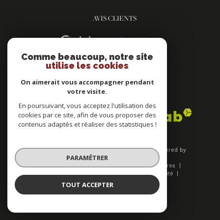
AVIS CLIENTS
Comme beaucoup, notre site
utilise les cookies
On aimerait vous accompagner pendant
votre visite.
ADHÉRENTS
En poursuivant, vous acceptez l'utilisation des
cookies par ce site, afin de vous proposer des
contenus adaptés et réaliser des statistiques !
© 2026 | Tous droits réservés | Traduction powered by
PARAMÉTRER
Google |
Plan du site
Mentions légales
Nos honoraires
Admin
Nos liens
Politique de confidentialité
Politique RGPD
Cookies
TOUT ACCEPTER