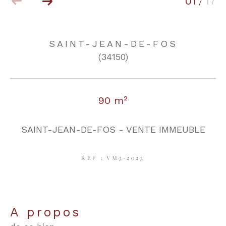
01
17
/
COUPS DE COEUR
EXCLUSIVITÉS
SAINT-JEAN-DE-FOS
(34150)
NOUVEAUTÉS
90 m²
RECHERCHER
SAINT-JEAN-DE-FOS - VENTE IMMEUBLE
REF : VM3-2023
a propos