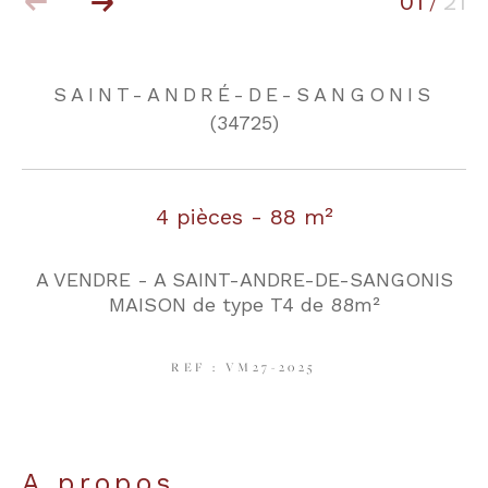
01
21
/
COUPS DE COEUR
EXCLUSIVITÉS
SAINT-ANDRÉ-DE-SANGONIS
(34725)
NOUVEAUTÉS
4 pièces - 88 m²
RECHERCHER
A VENDRE - A SAINT-ANDRE-DE-SANGONIS
MAISON de type T4 de 88m²
REF : VM27-2025
a propos