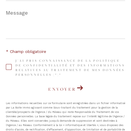
Message
*
* Champ obligatoire
J'AI PRIS CONNAISSANCE DE LA POLITIQUE
DE CONFIDENTIALITÉ ET DES INFORMATIONS
RELATIVES AU TRAITEMENT DE MES DONNÉES
PERSONNELLES (*)*
ENVOYER
Les informations recueillies sur ce formulaire sont enregistrées dans un fichier informatisé
par La Boite Immo agissant comme Sous-traitant du traitement pour la gestion de la
clientèle/prospects de l'Agence / du Réseau qui reste Responsable du Traitement de vos
Données personnelles. La base légale du traitement repose sur l'intérêt légitime de l'Agence /
du Réseau. Elles sont conservées jusqu'à demande de suppression et sont destinées à
l'Agence / au Réseau. Conformément à la loi « informatique et libertés », vous disposez des
droits d’accès, de rectification, d’effacement, d’opposition, de limitation et de portabilité de