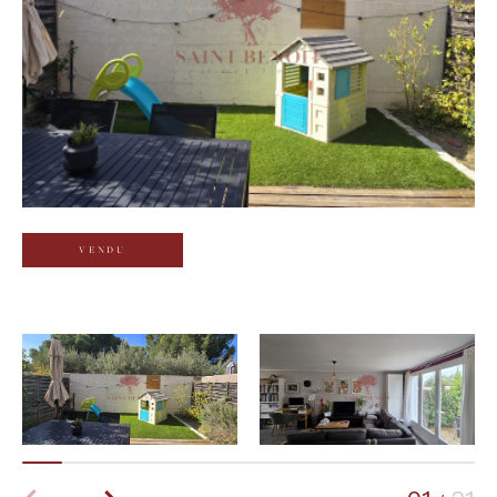
Budget
Budget
Surface
Surface
Pièces
Pièces
VENDU
Référence
AFFINER LES CRITÈRES
TERRASSE
PARKING
PISCINE
FILTRER PAR