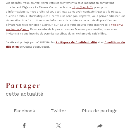
vos données. Vous pouvez retirer votre consentement à tout moment en contactant
directement l’Agence / Le Réseau. Consultez le site
https://cnil.fr/fr
pour plus
d’informations sur vos droits. Si vous estimez, après avoir contacté l'Agence / le Réseau,
que vos droits « Informatique et Libertés » ne sont pas respectés, vous pouvez adresser une
réclamation à la CNIL. Nous vous informons de l’existence de la liste d'opposition au
démarchage téléphonique « Bloctel », sur laquelle vous pouvez vous inscrire ici :
https://w
ww.bloctel.gouv.fr
. Dans le cadre de la protection des Données personnelles, nous vous
invitons à ne pas inscrire de Données sensibles dans le champ de saisie libre.
Ce site est protégé par reCAPTCHA, les
Politiques de Confidentialité
et es
Conditions d'u
tilisation
de Google s'appliquent.
partager
cette actualité
Facebook
Twitter
Plus de partage