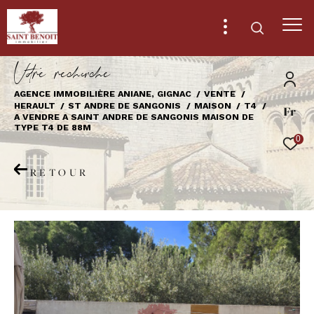
V
o
r
e
r
e
c
e
c
e
AGENCE IMMOBILIÈRE ANIANE, GIGNAC
VENTE
HERAULT
ST ANDRE DE SANGONIS
MAISON
T4
Fr
Effectuer une recherche
A VENDRE A SAINT ANDRE DE SANGONIS MAISON DE
TYPE T4 DE 88M
et trouver le bien qui correspond à vos
0
critères
RETOUR
Type
d'offre
Vente
Type
de
Type de bien
bien
Ville