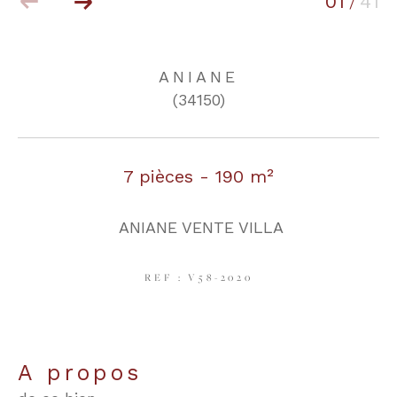
01
41
/
COUPS DE COEUR
EXCLUSIVITÉS
ANIANE
(34150)
NOUVEAUTÉS
7 pièces - 190 m²
RECHERCHER
ANIANE VENTE VILLA
REF : V58-2020
a propos