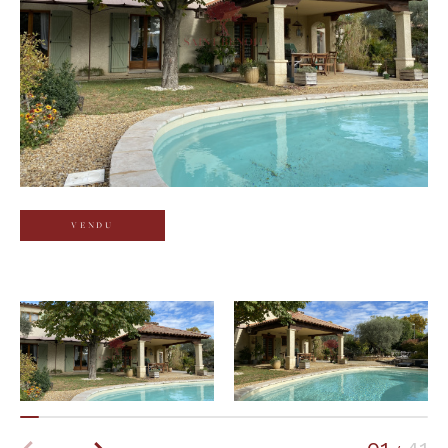
Budget
Budget
Surface
Surface
Pièces
Pièces
VENDU
Référence
AFFINER LES CRITÈRES
TERRASSE
PARKING
PISCINE
FILTRER PAR