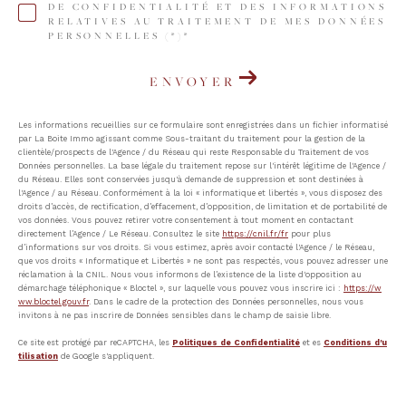
DE CONFIDENTIALITÉ ET DES INFORMATIONS
RELATIVES AU TRAITEMENT DE MES DONNÉES
PERSONNELLES (*)*
ENVOYER
Les informations recueillies sur ce formulaire sont enregistrées dans un fichier informatisé
par La Boite Immo agissant comme Sous-traitant du traitement pour la gestion de la
clientèle/prospects de l'Agence / du Réseau qui reste Responsable du Traitement de vos
Données personnelles. La base légale du traitement repose sur l'intérêt légitime de l'Agence /
du Réseau. Elles sont conservées jusqu'à demande de suppression et sont destinées à
l'Agence / au Réseau. Conformément à la loi « informatique et libertés », vous disposez des
droits d’accès, de rectification, d’effacement, d’opposition, de limitation et de portabilité de
vos données. Vous pouvez retirer votre consentement à tout moment en contactant
directement l’Agence / Le Réseau. Consultez le site
https://cnil.fr/fr
pour plus
d’informations sur vos droits. Si vous estimez, après avoir contacté l'Agence / le Réseau,
que vos droits « Informatique et Libertés » ne sont pas respectés, vous pouvez adresser une
réclamation à la CNIL. Nous vous informons de l’existence de la liste d'opposition au
démarchage téléphonique « Bloctel », sur laquelle vous pouvez vous inscrire ici :
https://w
ww.bloctel.gouv.fr
. Dans le cadre de la protection des Données personnelles, nous vous
invitons à ne pas inscrire de Données sensibles dans le champ de saisie libre.
Ce site est protégé par reCAPTCHA, les
Politiques de Confidentialité
et es
Conditions d'u
tilisation
de Google s'appliquent.