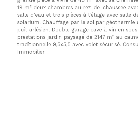
grande pièce à vivre de 43 m² avec sa cheminée
19 m² deux chambres au rez-de-chaussée avec 
salle d'eau et trois pièces à l'étage avec salle d
solarium. Chauffage par le sol par géothermie e
puit arlésien. Double garage cave à vin en sous-
prestations jardin paysagé de 2147 m² au calme
traditionnelle 9,5x5,5 avec volet sécurisé. Cons
Immobilier