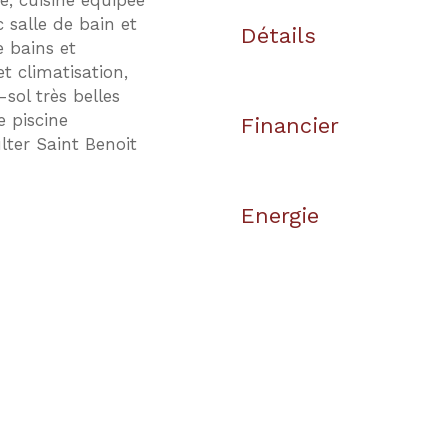
, cuisine équipée
salle de bain et
Détails
e bains et
t climatisation,
sol très belles
 piscine
Financier
ulter Saint Benoit
Energie