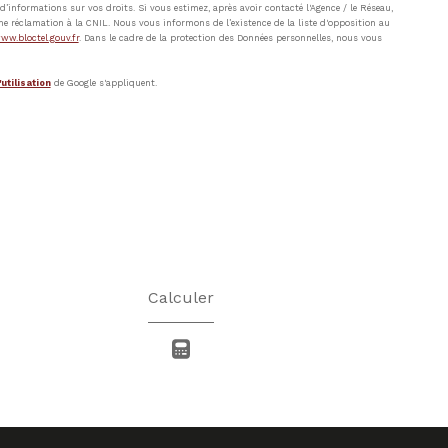
’informations sur vos droits. Si vous estimez, après avoir contacté l'Agence / le Réseau,
ne réclamation à la CNIL. Nous vous informons de l’existence de la liste d'opposition au
ww.bloctel.gouv.fr
. Dans le cadre de la protection des Données personnelles, nous vous
utilisation
de Google s'appliquent.
Calculer