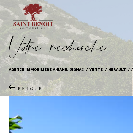
V
o
r
e
r
e
c
e
c
e
AGENCE IMMOBILIÈRE ANIANE, GIGNAC
VENTE
HERAULT
RETOUR