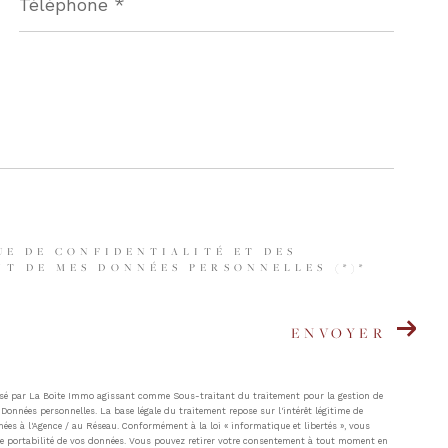
UE DE CONFIDENTIALITÉ ET DES
T DE MES DONNÉES PERSONNELLES (*)*
ENVOYER
atisé par La Boite Immo agissant comme Sous-traitant du traitement pour la gestion de
Données personnelles. La base légale du traitement repose sur l'intérêt légitime de
ées à l'Agence / au Réseau. Conformément à la loi « informatique et libertés », vous
t de portabilité de vos données. Vous pouvez retirer votre consentement à tout moment en