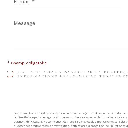
*
Message
*
* Champ obligatoire
J'AI PRIS CONNAISSANCE DE LA POLITIQ
INFORMATIONS RELATIVES AU TRAITEMEN
Les informations recueillies sur ce formulaire sont enregistrées dans un fichier inform
la clientèle/prospects de l'Agence / du Réseau qui reste Responsable du Traitement de vos 
l'Agence / du Réseau. Elles sont conservées jusqu'à demande de suppression et sont destin
disposez des droits d’accès, de rectification, d’effacement, d’opposition, de limitation e