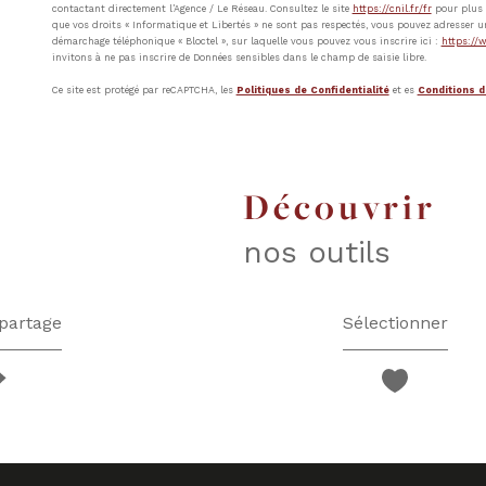
contactant directement l’Agence / Le Réseau. Consultez le site
https://cnil.fr/fr
pour plus d
que vos droits « Informatique et Libertés » ne sont pas respectés, vous pouvez adresser u
démarchage téléphonique « Bloctel », sur laquelle vous pouvez vous inscrire ici :
https://w
invitons à ne pas inscrire de Données sensibles dans le champ de saisie libre.
Ce site est protégé par reCAPTCHA, les
Politiques de Confidentialité
et es
Conditions d'
découvrir
nos outils
partage
Sélectionner